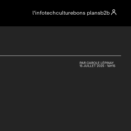

l'info
tech
culture
bons plans
b2b
PAR
CAROLE LÉPINAY
15 JUILLET 2025 - 16H15