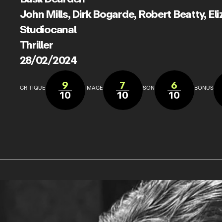
John Mills
,
Dirk Bogarde
,
Robert Beatty
,
Eli
Studiocanal
Thriller
28/02/2024
9
7
6
CRITIQUE
IMAGE
SON
BONUS
10
10
10