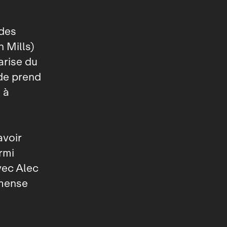
 des
 Mills)
arise du
nde prend
 à
avoir
rmi
ec Alec
mmense