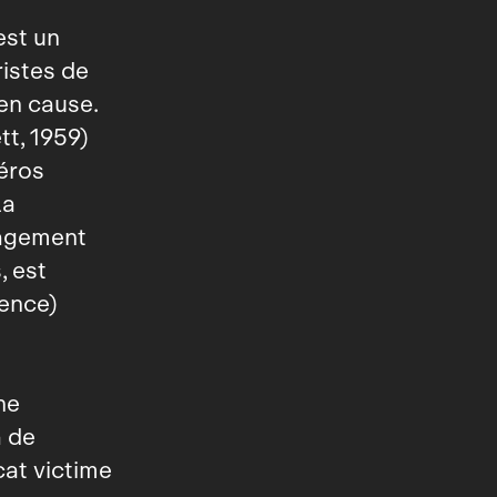
st un
ristes de
en cause.
t, 1959)
héros
la
ngagement
, est
lence)
ne
a de
cat victime