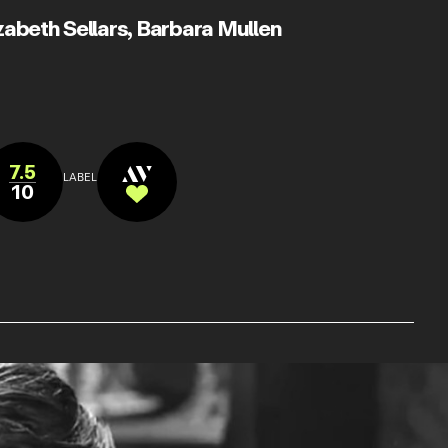
zabeth Sellars
,
Barbara Mullen
7.5
LABEL
10