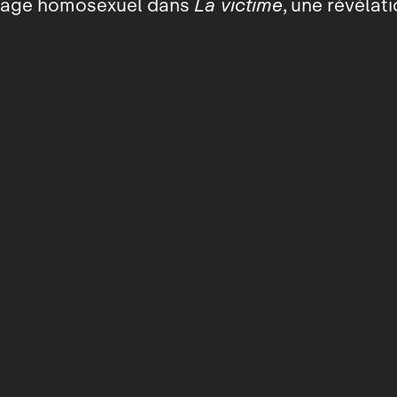
tage homosexuel dans
La victime
, une révélat