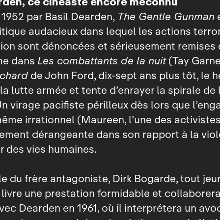
rden, ce cinéaste encore méconnu
 1952 par Basil Dearden,
The Gentle Gunman
e
olitique audacieux dans lequel les actions terro
tion sont dénoncées et sérieusement remises 
me dans
Les combattants de la nuit
(Tay Garnet
chard
de John Ford, dix‑sept ans plus tôt, le 
la lutte armée et tente d’enrayer la spirale de 
Un virage pacifiste périlleux dès lors que l’e
 même irrationnel (Maureen, l’une des activistes
rement dérangeante dans son rapport à la vio
r des vies humaines.
le du frère antagoniste, Dirk Bogarde, tout jeu
livre une prestation formidable et collaborer
ec Dearden en 1961, où il interprétera un avo