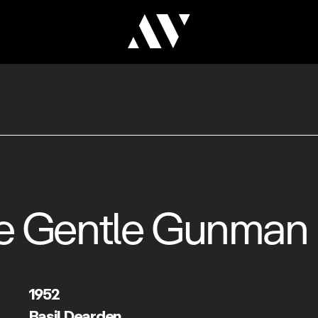
e Gentle Gunman
1952
Basil Dearden