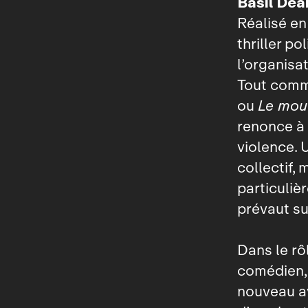
Basil Dea
Réalisé en
thriller p
l’organisa
Tout com
ou
Le mou
renonce à 
violence. 
collectif,
particuliè
prévaut su
Dans le rô
comédien, 
nouveau av