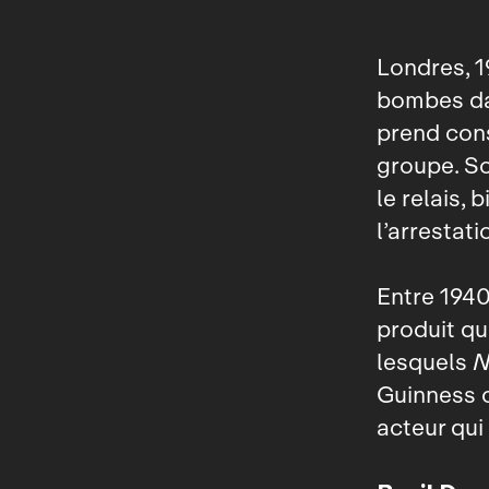
Londres, 1
bombes dan
prend cons
groupe. So
le relais, 
l’arrestat
Entre 1940
produit qu
lesquels
N
Guinness 
acteur qui