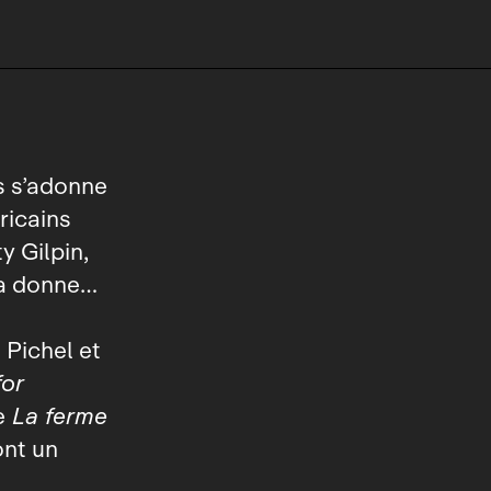
s s’adonne
ricains
y Gilpin,
 la donne…
 Pichel et
for
e
La ferme
ont un