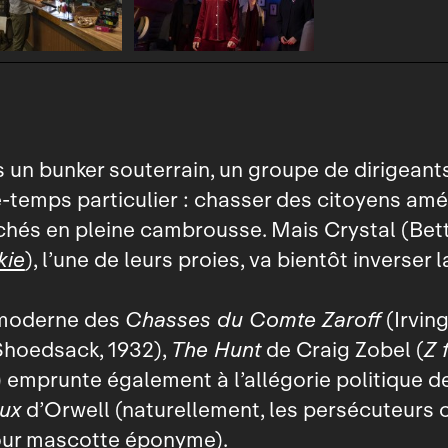
 un bunker souterrain, un groupe de dirigeant
‑temps particulier : chasser des citoyens amé
hés en pleine cambrousse. Mais Crystal (Bett
kie
), l’une de leurs proies, va bientôt inverser
 moderne des
Chasses du Comte Zaroff
(Irving
Shoedsack, 1932),
The Hunt
de Craig Zobel (
Z 
) emprunte également à l’allégorie politique d
ux
d’Orwell (naturellement, les persécuteurs 
ur mascotte éponyme).