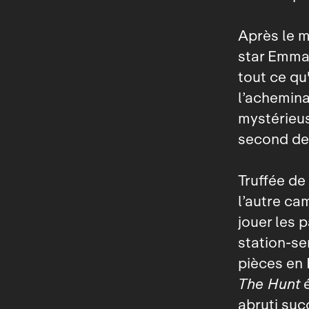
Après le m
star Emma 
tout ce qu
l’acheminan
mystérieus
second de
Truffée de 
l’autre ca
jouer les 
station‑se
pièces en 
The Hunt
é
abruti suc