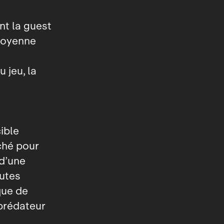
nt la guest
itoyenne
u jeu, la
cible
ché pour
d’une
outes
que de
 prédateur