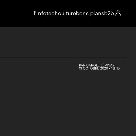

l'info
tech
culture
bons plans
b2b
PAR
CAROLE LÉPINAY
13 OCTOBRE 2020 - 18H15