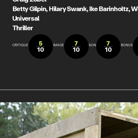
Betty Gilpin
,
Hilary Swank
,
Ike Barinholtz
,
Wa
Universal
Thriller
5
7
7
CRITIQUE
IMAGE
SON
BONUS
10
10
10