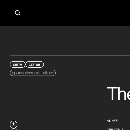

série
drame
sponsoriser cet article
The
ANNÉE

CRÉATEUR