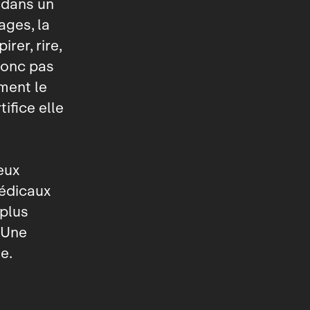
 dans un
ages, la
rer, rire,
 donc pas
ment le
tifice elle
eux
médicaux
 plus
. Une
te.