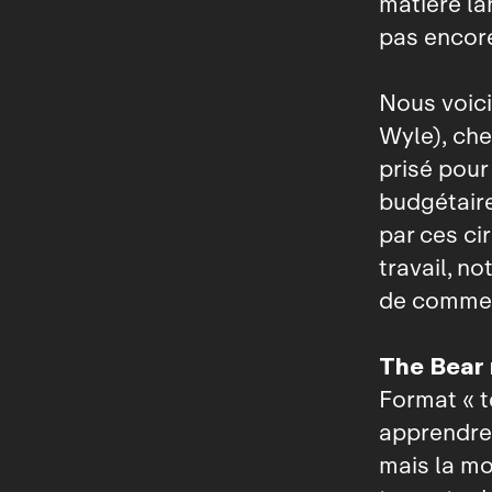
matière la
pas encore
Nous voici
Wyle), che
prisé pour
budgétaire
par ces c
travail, n
de commenc
The Bear
Format « t
apprendre 
mais la mo