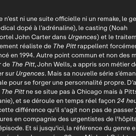
n’est ni une suite officielle ni un remake, le g
ical dopé à l’adrénaline), le casting (Noah
ortel John Carter dans
Urgences
) et le traite
rement réaliste de
The Pitt
rappellent forcéme
ncé en 1994. Autre point commun et non des m
r de
The Pitt
, John Wells, a appris son métier d
r sur
Urgences
. Mais sa nouvelle série s’éman
nale pour se forger une personnalité propre. D’
e
The Pitt
ne se situe pas à Chicago mais à Pit
nie), et se déroule en temps réel façon
24 he
 cette différence qu'il s'agit non pas de passer
ures en compagnie des urgentistes de l'hôpita
pisode. Et si jusqu'ici, la référence du genre e