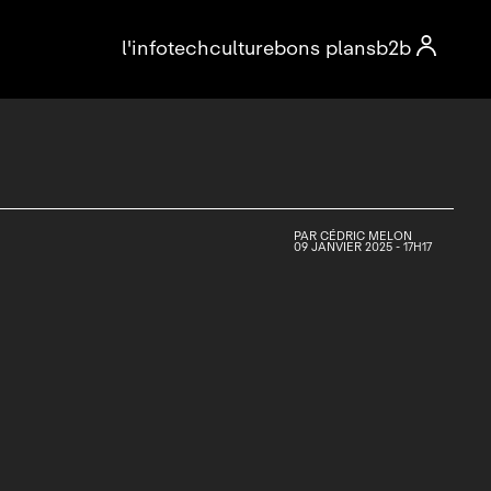

l'info
tech
culture
bons plans
b2b
PAR
CÉDRIC MELON
09 JANVIER 2025 - 17H17