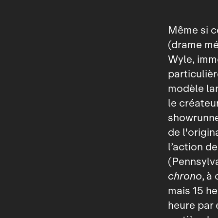
Même si ce 
(drame méd
Wyle, imm
particuliè
modèle la
le créateu
showrunne
de l'origi
l’action d
(Pennsylva
chrono
, à
mais 15 he
heure par é