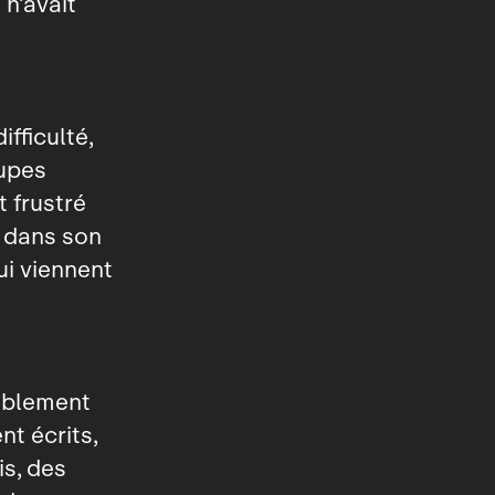
n’avait
fficulté,
oupes
 frustré
 dans son
ui viennent
tablement
t écrits,
is, des