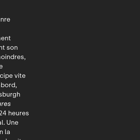
enre
ment
nt son
oindres,
e
cipe vite
abord,
tsburgh
ures
 24 heures
l. Une
n la