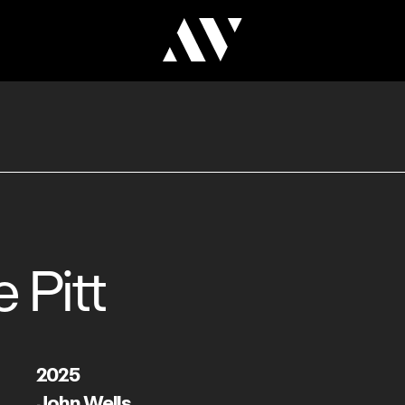
 Pitt
2025
John Wells