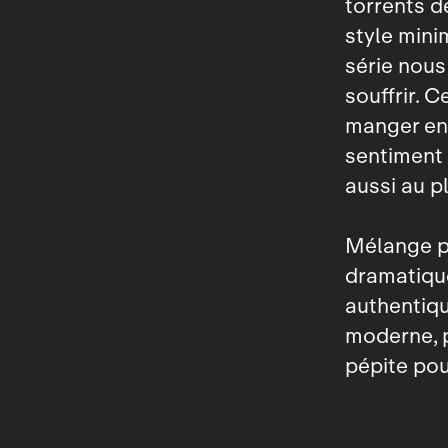
torrents d
style mini
série nous 
souffrir. 
manger en 
sentiment
aussi au p
Mélange p
dramatique
authentiqu
moderne, p
pépite pou