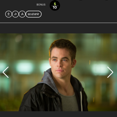
5
BONUS
10

⮫
A
soutenir