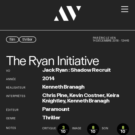

PAR
ÉRIC LE VEN
film
thriller
14 DÉCEMBRE 2018 - 12H45
The Ryan Initiative
Jack Ryan : Shadow Recruit
VO
2014
ANNÉE
Kenneth Branagh
RÉALISATEUR
Chris Pine
,
Kevin Costner
,
Keira
INTERPRÈTES
Knightley
,
Kenneth Branagh
Paramount
ÉDITEUR
Thriller
GENRE
3
8
8
NOTES
CRITIQUE
IMAGE
SON
10
10
10