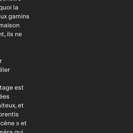
quoi la
eux gamins
 maison
, ils ne
r
éler
t
otage est
nées
iteux, et
prentis
scène » et
améra qui