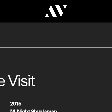
 Visit
2015
M. Night Shyalaman