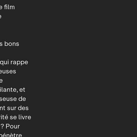
 film
e
es bons
qui rappe
teuses
e
lante, et
sseuse de
nt sur des
ité se livre
 ? Pour
 pénètre