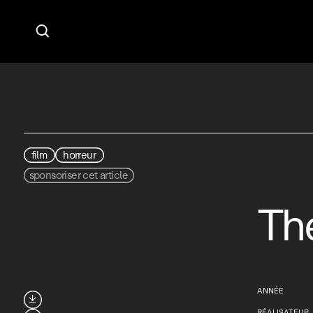

film
horreur
sponsoriser cet article
The
ANNÉE

RÉALISATEUR