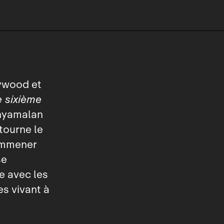
lywood et
e sixième
Shyamalan
tourne le
 emmener
se
e avec les
es vivant à