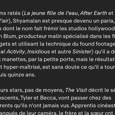
lms ratés (
La jeune fille de l'eau
,
After Earth
et
'air
), Shyamalan est presque devenu un paria,
e dont le nom fait frémir les studios hollywood
 Blum, producteur malin spécialisé dans les f
gets et utilisant la technique du found footag
l Activity
,
Insidious
et autre
Sinister
) qu'il a 
 manettes, par la petite porte, mais le résultat,
 hyper‑maîtrisé, est sans doute ce qu'il a tou
is quinze ans.
urs stars, pas de moyens,
The Visit
décrit le s
scents, Tyler et Becca, vont passer chez des
ents qu'ils n'ont jamais vus. Apprentis cinéas
lanqués de leur caméra, le frère et la sœur ont