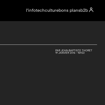

l'info
tech
culture
bons plans
b2b
PAR
JEAN-BAPTISTE THORET
19 JANVIER 2016 - 15H22