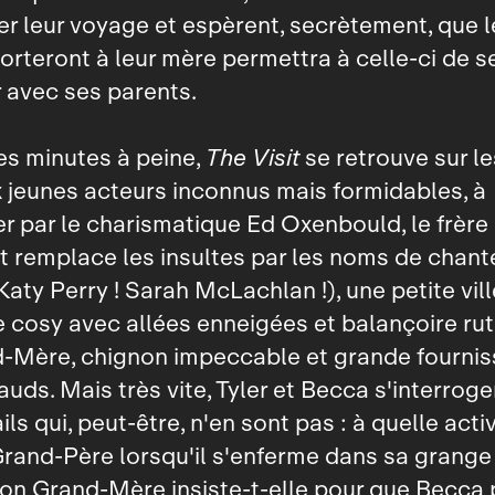
 leur voyage et espèrent, secrètement, que le
porteront à leur mère permettra à celle-ci de s
r avec ses parents.
es minutes à peine,
The Visit
se retrouve sur l
ux jeunes acteurs inconnus mais formidables, à
par le charismatique Ed Oxenbould, le frère 
et remplace les insultes par les noms de chan
Katy Perry ! Sarah McLachlan !), une petite vill
 cosy avec allées enneigées et balançoire ruti
d‑Mère, chignon impeccable et grande fourni
auds. Mais très vite, Tyler et Becca s'interroge
ils qui, peut‑être, n'en sont pas : à quelle activ
rand‑Père lorsqu'il s'enferme dans sa grange
son Grand‑Mère insiste‑t‑elle pour que Becca