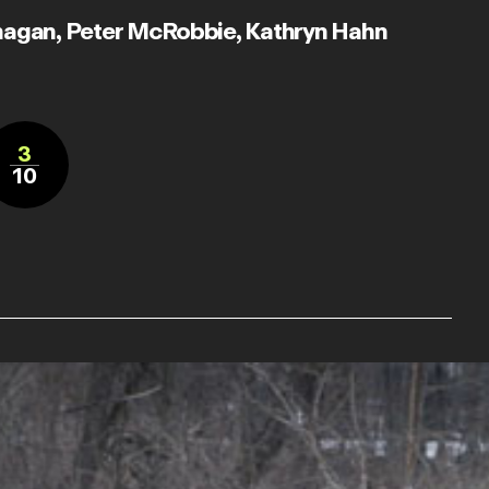
nagan
,
Peter McRobbie
,
Kathryn Hahn
3
10