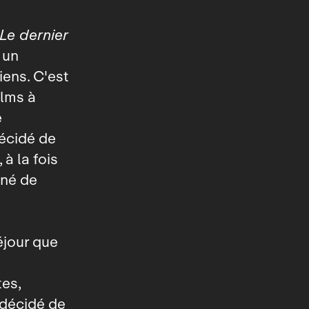
Le dernier
 un
iens. C'est
ilms à
e
décidé de
 à la fois
rné de
éjour que
tes,
 décidé de