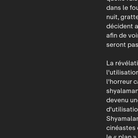
dans le fou
nuit, grat
décident a
afin de voi
seront pas
La révélat
l'utilisat
l'horreur c
shyalamane
devenu une
d'utilisat
Shyamalan 
cinéastes 
le « plan 