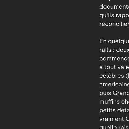
documenter
qu'ils rap
réconcilie
En quelqu
rails : de
commencer 
à tout va 
célèbres (
américaine
puis Gran
muffins ch
petits déta
vraiment G
quelle rai