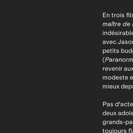
En trois fi
maître de l
indésirabl
avec Jason
petits bud
(
Paranorma
revenir aux
modeste et
mieux depu
Pas d'acte
deux adole
grands‑par
toujours f