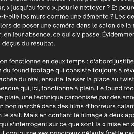
r, « jusqu'au fond », pour le nettoyer ? Et pour
te‑t‑elle les murs comme une démente ? Les d
lors de poser une caméra dans le salon de la
r, en leur absence, ce qui s'y passe. Évidemment
 déçus du résultat.
ion fonctionne en deux temps : d'abord justifie
ion du found footage qui consiste toujours à rév
achée du réel, ensuite, laisser la place au twis
sque qui, ici, fonctionne à plein. Le found fo
 plaie, une technique carbonisée par des an
ion bon marché dans des films d'horreurs calam
le sait. Mais en confiant le filmage à deux ap
qui s'interrogent sur ce que sont la « mise en 
», il contourne ses principaux défauts (cette c