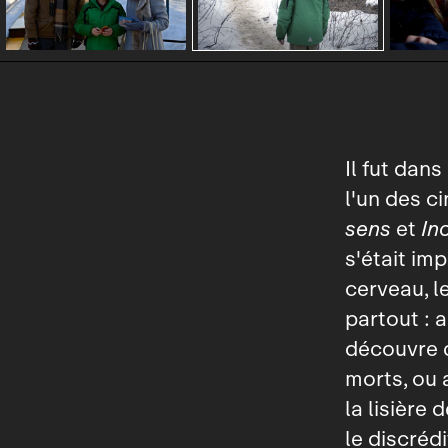
Il fut dan
l'un des c
sens
et
In
s'était im
cerveau, l
partout : 
découvre d
morts, ou 
la lisière 
le discrédi