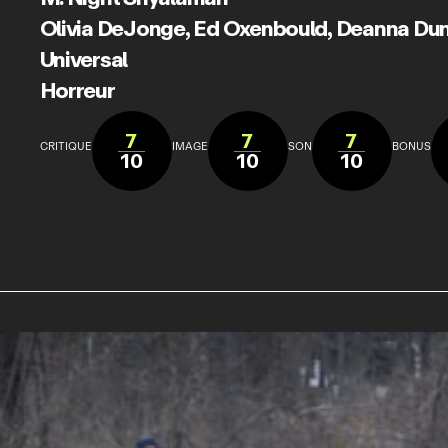
Olivia DeJonge
,
Ed Oxenbould
,
Deanna Du
Universal
Horreur
7
7
7
CRITIQUE
IMAGE
SON
BONUS
10
10
10