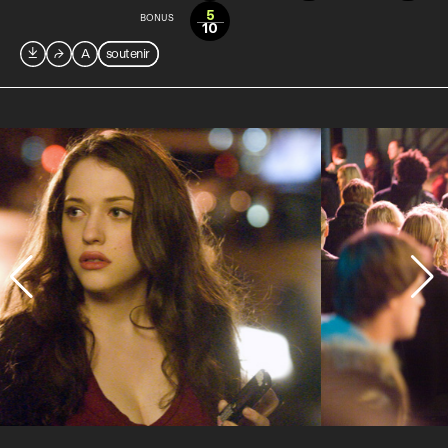
5
BONUS
10

⮫
A
soutenir