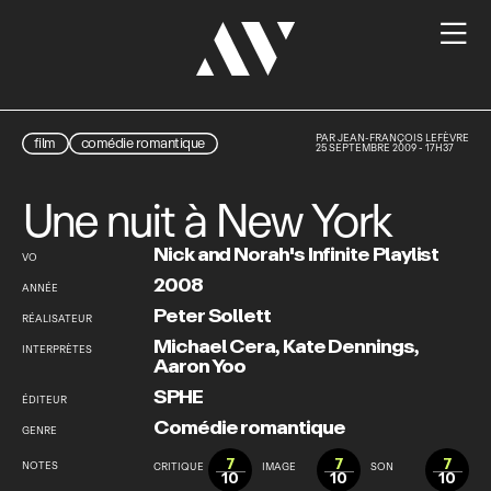

PAR
JEAN-FRANÇOIS LEFÈVRE
film
comédie romantique
25 SEPTEMBRE 2009 - 17H37
Une nuit à New York
Nick and Norah's Infinite Playlist
VO
2008
ANNÉE
Peter Sollett
RÉALISATEUR
Michael Cera
,
Kate Dennings
,
INTERPRÈTES
Aaron Yoo
SPHE
ÉDITEUR
Comédie romantique
GENRE
7
7
7
NOTES
CRITIQUE
IMAGE
SON
10
10
10