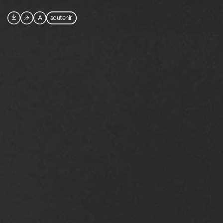

⮫
A
soutenir