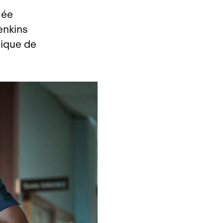
mée
enkins
gique de