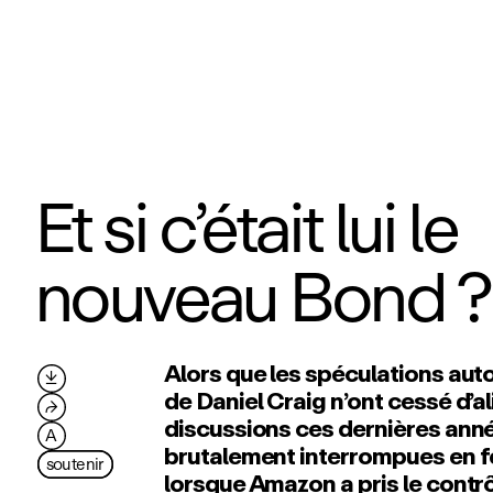
Et si c’était lui le
nouveau Bond ?
Alors que les spéculations aut

de Daniel Craig n’ont cessé d’a
⮫
discussions ces dernières année
A
brutalement interrompues en fé
soutenir
lorsque Amazon a pris le contrôl