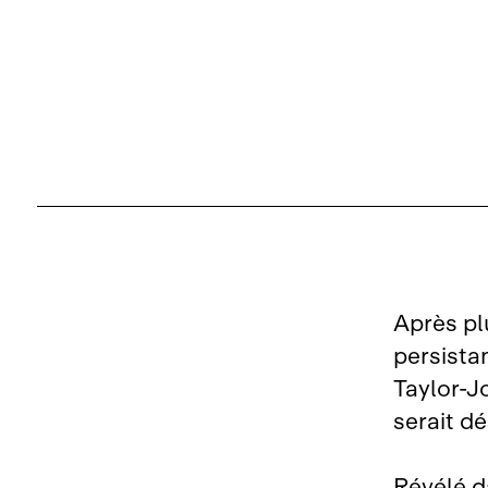
Après plu
persista
Taylor‑J
serait d
Révélé d