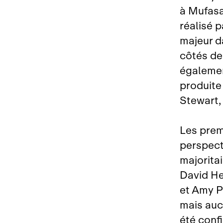
à Mufas
réalisé p
majeur d
côtés de
égalemen
produite
Stewart, 
Les prem
perspect
majorita
David H
et Amy P
mais auc
été conf