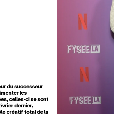
our du successeur
limenter les
s, celles‑ci se sont
vrier dernier,
e créatif total de la