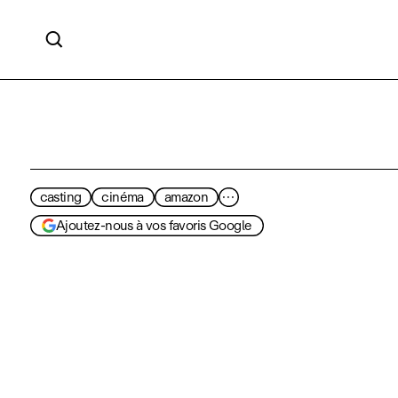

casting
cinéma
amazon
···
Ajoutez-nous à vos favoris Google