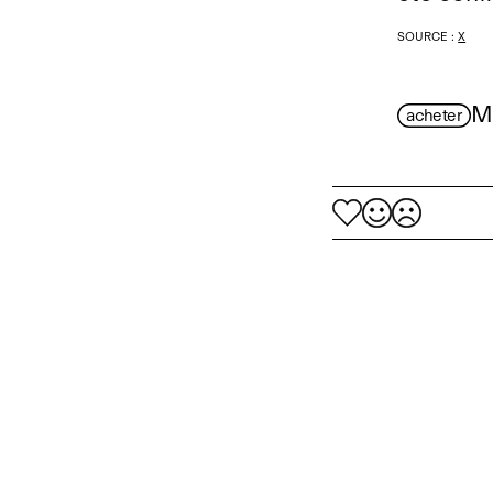
SOURCE :
X
M
acheter