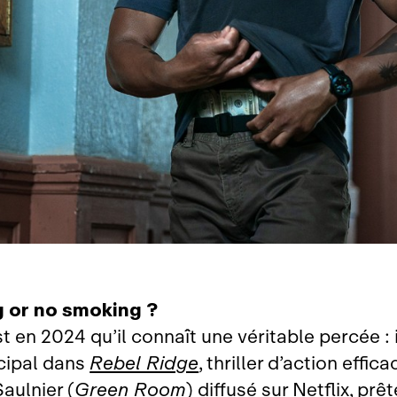
 or no smoking ?
t en 2024 qu’il connaît une véritable percée : il
ncipal dans
Rebel Ridge
, thriller d’action effic
aulnier (
Green Room
) diffusé sur Netflix, prê