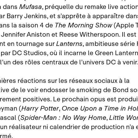
a dans
Mufasa
, préquelle du remake live actio
ar Barry Jenkins, et s’apprête à apparaître dan
ans la saison 4 de
The Morning Show
(Apple 
 Jennifer Aniston et Reese Witherspoon. Il est
t en tournage sur
Lanterns
, ambitieuse séri
 par DC Studios, où il incarne le Green Lanter
l’un des rôles centraux de l’univers DC à venir
ières réactions sur les réseaux sociaux à la
ive de le voir endosser le smoking de Bond so
irement positives. Le prochain opus est produi
eyman (
Harry Potter
,
Once Upon a Time in Ho
ascal (
Spider‑Man : No Way Home
,
Little W
un réalisateur ni calendrier de production n’a
irmé.