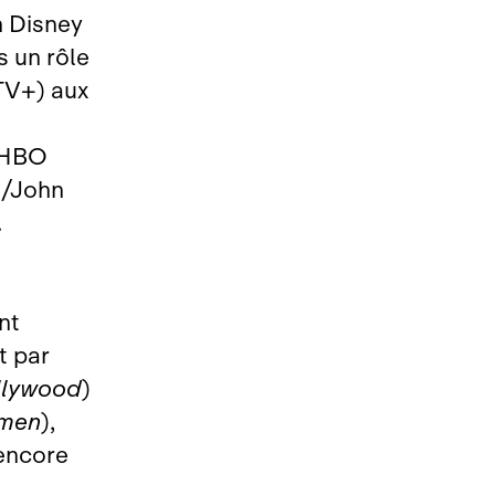
n Disney
s un rôle
TV+) aux
e HBO
n/John
.
nt
t par
llywood
)
omen
),
 encore