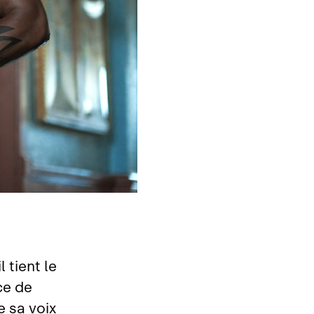
 tient le
ace de
te sa voix