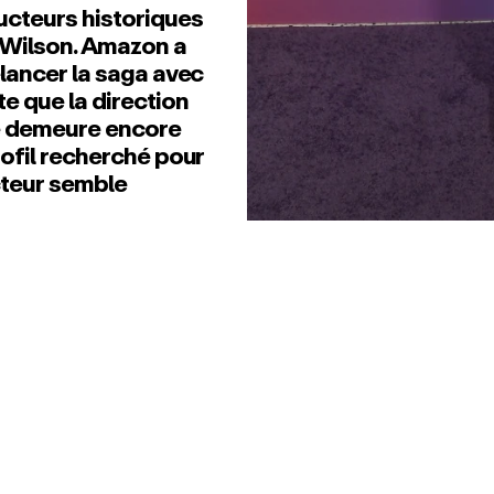
ucteurs historiques
 Wilson. Amazon a
elancer la saga avec
e que la direction
re demeure encore
rofil recherché pour
cteur semble