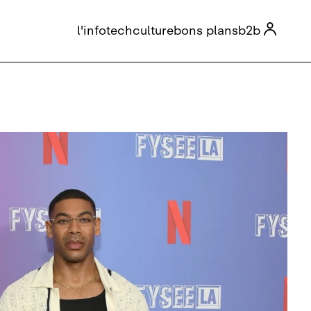

l'info
tech
culture
bons plans
b2b