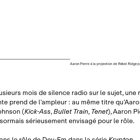
Aaron Pierre à la projection de Rebel Ridge p
sieurs mois de silence radio sur le sujet, une
nte prend de l’ampleur : au même titre qu’Aar
ohnson (
Kick‑Ass
,
Bullet Train
,
Tenet
), Aaron Pi
ésormais sérieusement envisagé pour le rôle.
ans le rôle de Dev‑Em dans la série
Krypton