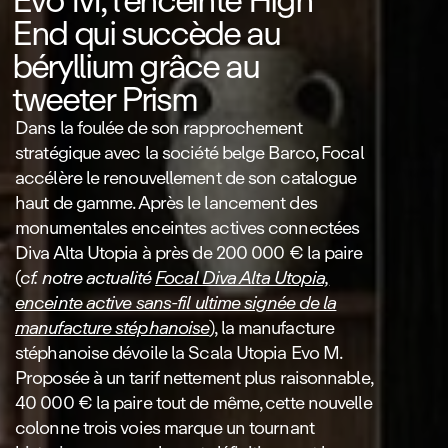
Evo M, l'enceinte High
End qui succède au
béryllium grâce au
tweeter Prism
Dans la foulée de son rapprochement
stratégique avec la société belge Barco, Focal
accélère le renouvellement de son catalogue
haut de gamme
. Après le lancement des
monumentales enceintes actives connectées
Diva Alta Utopia à près de 200 000 € la paire
(
cf. notre actualité
Focal Diva Alta Utopia,
enceinte active sans‑fil ultime signée de la
manufacture stéphanoise
), la manufacture
stéphanoise dévoile la Scala Utopia Evo M
.
Proposée à un tarif nettement plus raisonnable,
40 000 € la paire tout de même, cette nouvelle
colonne trois voies marque un tournant