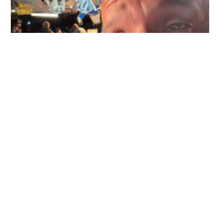
Le dernier Fast & Furious est‑il
verbatim
devenu trop cher ?