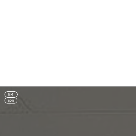
hi-fi
son