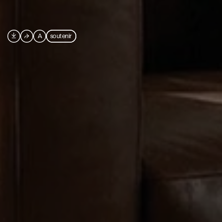

⮫
A
soutenir