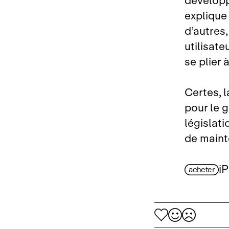
développ
explique
d’autres,
utilisate
se plier
Certes, l
pour le 
législat
de maint
i
acheter