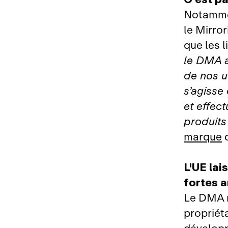
Notammen
le Mirror
que les l
le DMA a
de nos u
s’agisse
et effec
produits
marque
d
L'UE lai
fortes 
Le DMA r
propriét