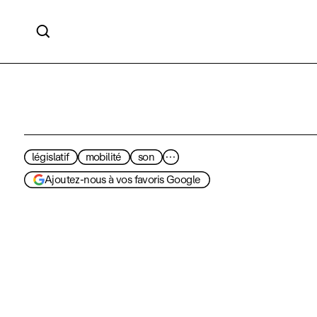

législatif
mobilité
son
···
Ajoutez-nous à vos favoris Google