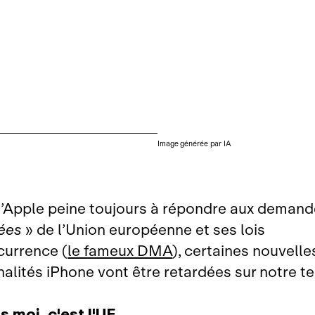
Image générée par IA
’Apple peine toujours à répondre aux deman
ées
» de l’Union européenne et ses lois
currence (
le fameux DMA
), certaines nouvelle
alités iPhone vont être retardées sur notre ter
s moi, c'est l'UE