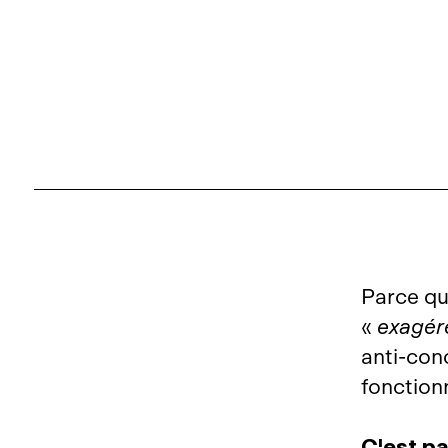
Parce qu
«
exagér
anti‑con
fonctionn
C'est pa