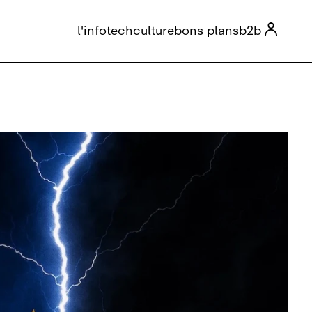

l'info
tech
culture
bons plans
b2b