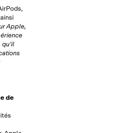
AirPods,
 ainsi
ur Apple,
périence
qu’il
cations
s
ne de
ités