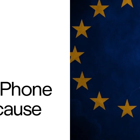
 iPhone
 cause