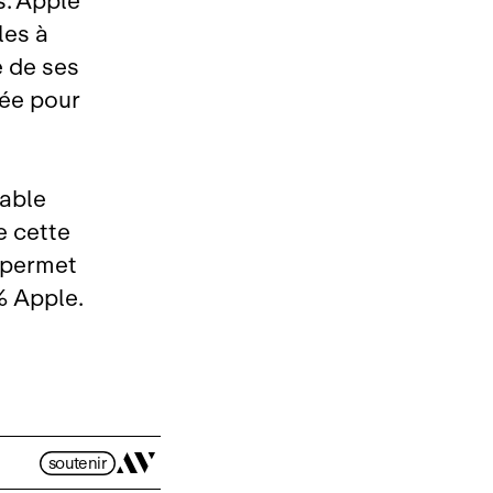
s. Apple
les à
e de ses
née pour
lable
e cette
i permet
% Apple.
soutenir