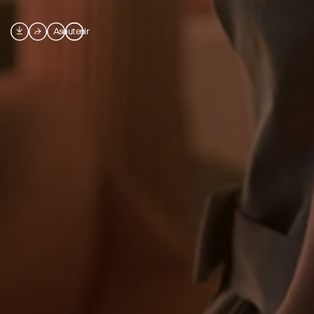

⮫
A
soutenir