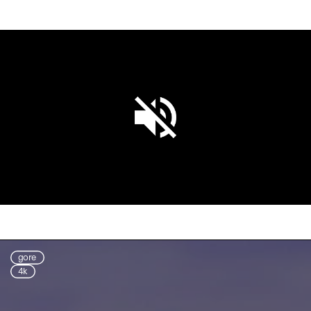
Unmute
Settings
gore
4k