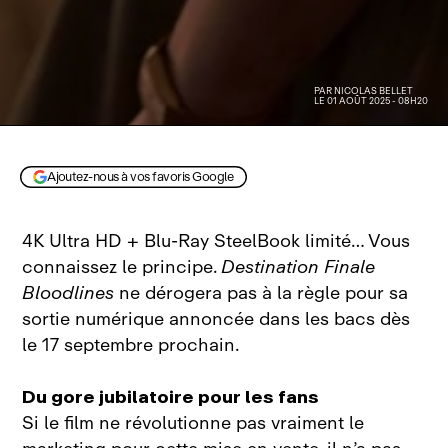
PAR
NICOLAS BELLET
LE 01 AOÛT 2025 - 08H20
© Eric Milner / Warner
Ajoutez-nous à vos favoris Google
4K Ultra HD + Blu‑Ray SteelBook limité… Vous
connaissez le principe.
Destination Finale
Bloodlines
ne dérogera pas à la règle pour sa
sortie numérique annoncée dans les bacs dès
le 17 septembre prochain.
Du gore jubilatoire pour les fans
Si le film ne révolutionne pas vraiment le