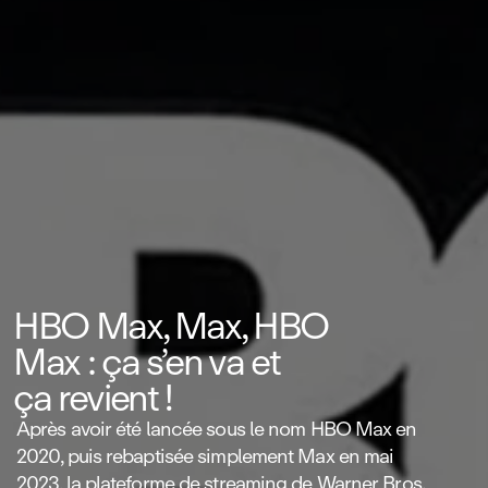
HBO Max, Max, HBO
Max : ça s’en va et
ça revient !
Après avoir été lancée sous le nom HBO Max en
2020, puis rebaptisée simplement Max en mai
2023, la plateforme de streaming de Warner Bros.