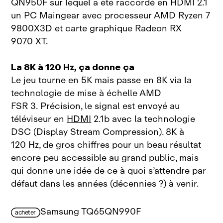
QN950F sur lequel a été raccordé en HDMI 2.1
un PC Maingear avec processeur AMD Ryzen 7
9800X3D et carte graphique Radeon RX
9070 XT.
La 8K à 120 Hz, ça donne ça
Le jeu tourne en 5K mais passe en 8K via la
technologie de mise à échelle AMD
FSR 3. Précision, le signal est envoyé au
téléviseur en
HDMI
2.1b avec la technologie
DSC (Display Stream Compression). 8K à
120 Hz, de gros chiffres pour un beau résultat
encore peu accessible au grand public, mais
qui donne une idée de ce à quoi s’attendre par
défaut dans les années (décennies ?) à venir.
Samsung TQ65QN990F
acheter