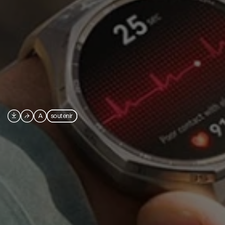

⮫
A
soutenir