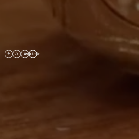

⮫
A
soutenir