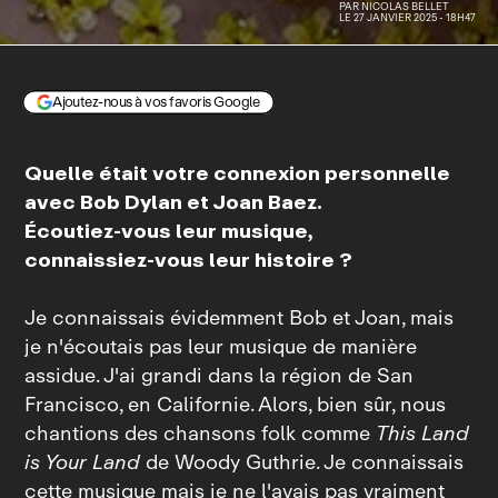
PAR
NICOLAS BELLET
LE 27 JANVIER 2025 - 18H47
© Giulia Parmigiani
Ajoutez-nous à vos favoris Google
Quelle était votre connexion personnelle
avec Bob Dylan et Joan Baez.
Écoutiez‑vous leur musique,
connaissiez‑vous leur histoire ?
Je connaissais évidemment Bob et Joan, mais
je n'écoutais pas leur musique de manière
assidue. J'ai grandi dans la région de San
Francisco, en Californie. Alors, bien sûr, nous
chantions des chansons folk comme
This Land
is Your Land
de Woody Guthrie. Je connaissais
cette musique mais je ne l'avais pas vraiment