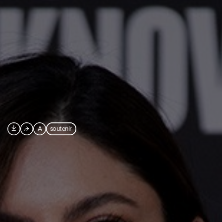

⮫
A
soutenir