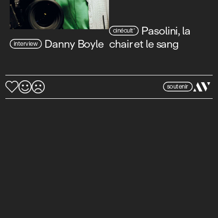
Pasolini, la
cinécult’
Danny Boyle
chair et le sang
interview
soutenir