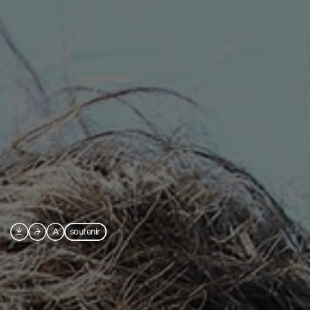

⮫
A
soutenir