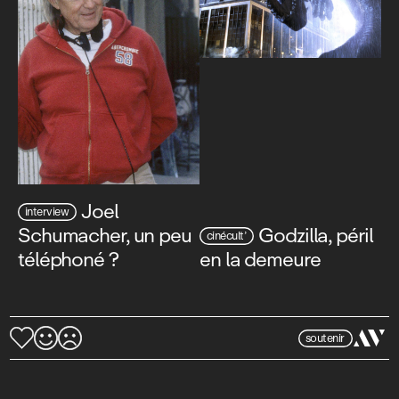
Joel
interview
Schumacher, un peu
Godzilla, péril
cinécult’
téléphoné ?
en la demeure
soutenir