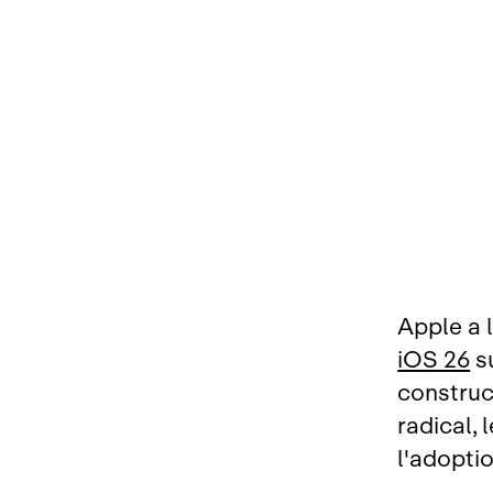
Apple a 
iOS 26
su
construc
radical, 
l'adopti