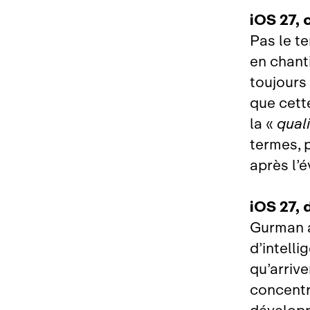
iOS 27, 
Pas le t
en chant
toujours 
que cett
la «
qual
termes, 
après l’é
iOS 27, 
Gurman a
d’intelli
qu’arriv
concentr