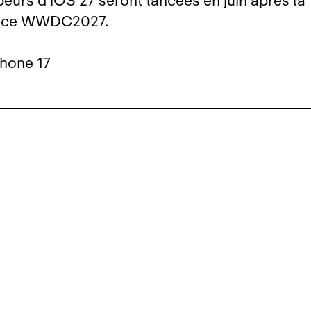
eurs d’iOS 27 seront lancées en juin après la
nce WWDC2027.
Phone 17