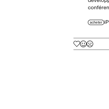
développ
confére
i
acheter