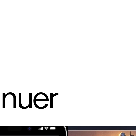
inuer