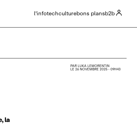

l'info
tech
culture
bons plans
b2b
PAR
LUKA LEMORENTIN
LE 26 NOVEMBRE 2025 - 09H43
, la