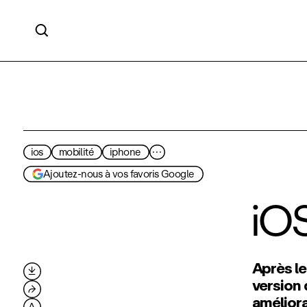

ios
mobilité
iphone
···
Ajoutez-nous à vos favoris Google
iOS
Après le

version 
⮫
améliora
A