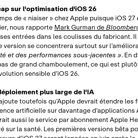
cap sur l'optimisation d'iOS 26
emps de « niaiser » chez Apple puisque iOS 27 
ier, nous rapporte
Mark Gurman de
Bloomber
ses entrées dans les coulisses du fabricant. Il
e version se concentrera surtout sur l’amélior
ité et des performances sous‑jacentes »
. En 
pas de grand chamboulement, ce qui est plutô
volution sensible d’iOS 26.
déploiement plus large de l'IA
joute toutefois qu’Apple devrait étendre les 
gence artificielle sur davantage d’applications 
erait aussi le service par abonnement Apple He
é sur la santé. Les premières versions bêta po