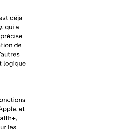
est déjà
g
, qui a
 précise
ation de
d’autres
t logique
fonctions
Apple, et
alth+,
ur les