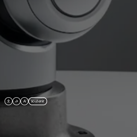

⮫
A
soutenir