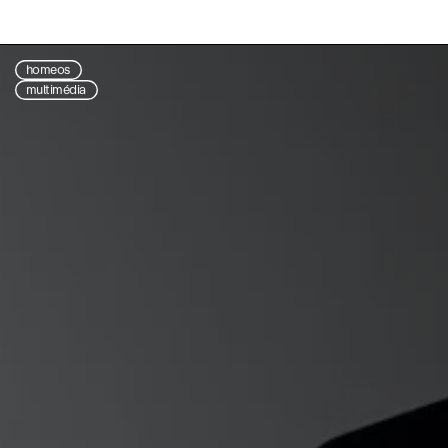
homeos
multimédia