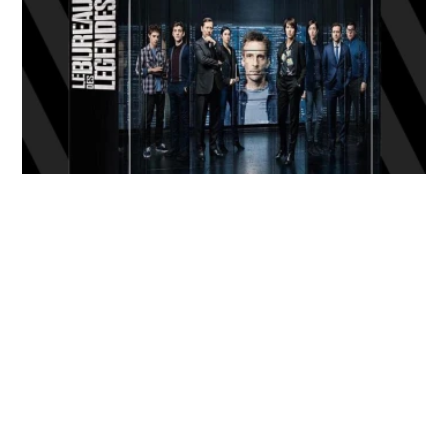
Promotion Amazon, 101 titres 4K
bons plans
Ultra HD, Blu‑Ray et DVD à prix riquiqui