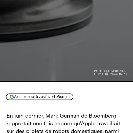
PAR
LUKA LEMORENTIN
LE 22 AOÛT 2024 - 09H12
image générée par IA
Ajoutez-nous à vos favoris Google
En juin dernier, Mark Gurman de Bloomberg
rapportait une fois encore qu’Apple travaillait
sur des
projets de robots
domestiques, parmi