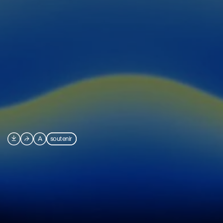

⮫
A
soutenir