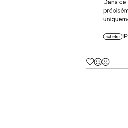
Dans ce 
précisém
uniqueme
i
acheter