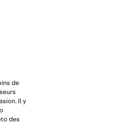
oins de
sseurs
sion. Il y
uo
oto des