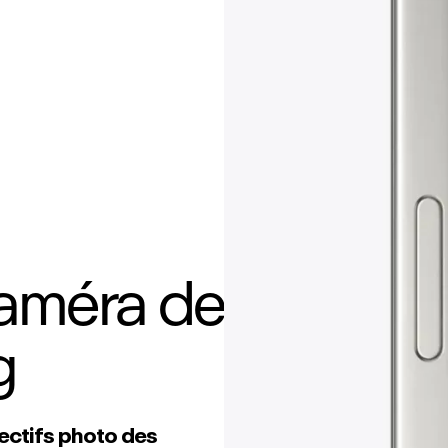
caméra de
g
jectifs photo des