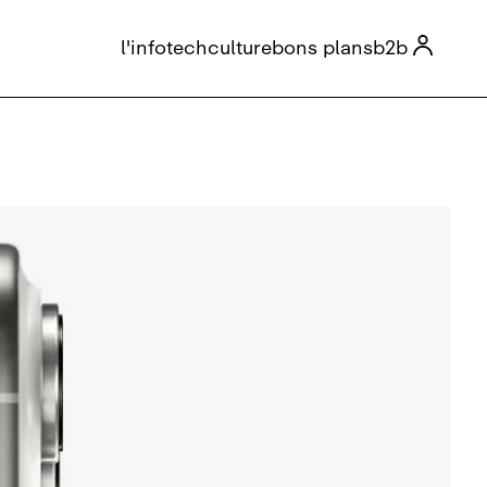

l'info
tech
culture
bons plans
b2b