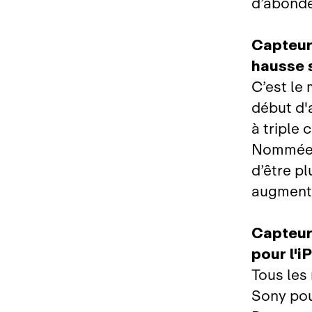
d’abonde
Capteur
hausse 
C’est le
début d'
à triple
Nommée P
d’être pl
augmenta
Capteur
pour l'i
Tous les
Sony pou