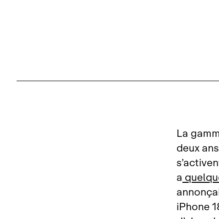
La gamme
deux ans
s’activen
a
quelqu
annonçai
iPhone 1