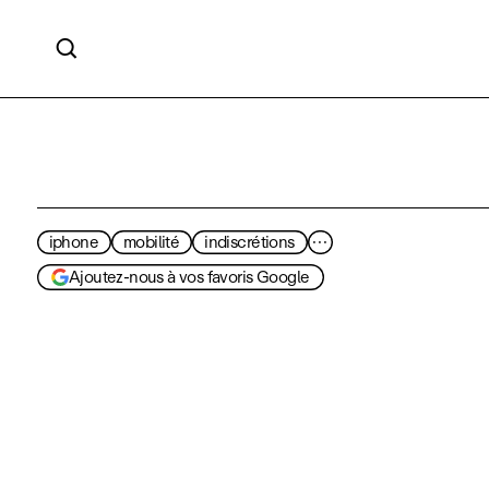

iphone
mobilité
indiscrétions
···
Ajoutez-nous à vos favoris Google