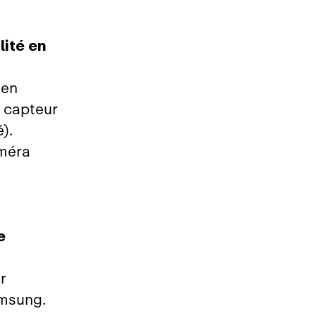
ité en
 en
 capteur
).
améra
e
r
amsung.