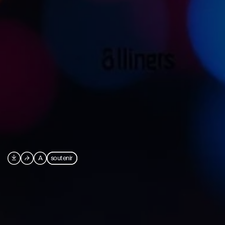

⮫
A
soutenir