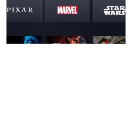
Disney+ sans 4K ni HDR en
streaming
France : la plateforme s'explique enfin et
propose un remboursement