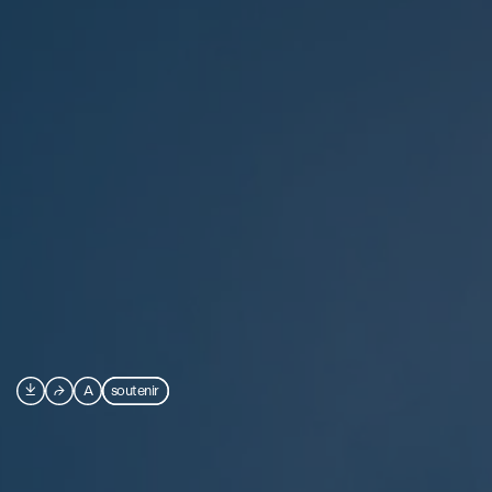

⮫
A
soutenir