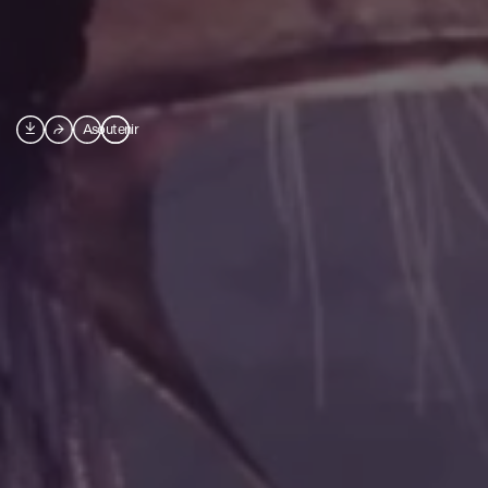

⮫
A
soutenir