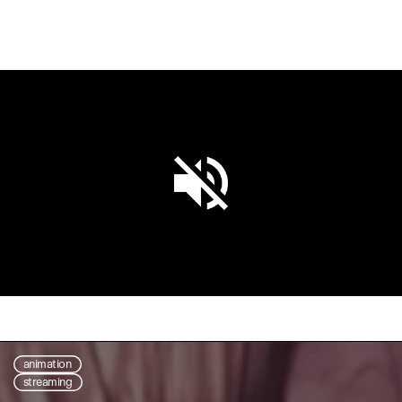
Unmute
Settings
animation
streaming