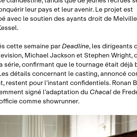
ce clandestine, tandis que de jeunes recrues s
nquérir leur pays et leur avenir. Le projet est
é avec le soutien des ayants droit de Melville
essel.
és cette semaine par
Deadline
, les dirigeants
elevision, Michael Jackson et Stephen Wright, 
 série, confirmant que le tournage était déjà 
Les détails concernant le casting, annoncé 
, restent pour l’instant confidentiels. Ronan 
cemment signé l’adaptation du
Chacal
de Fred
 officie comme showrunner.