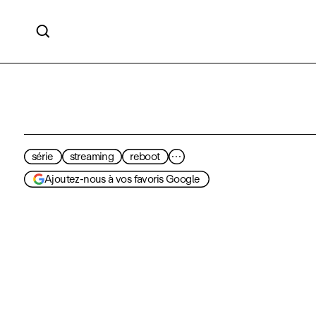

série
streaming
reboot
···
Ajoutez-nous à vos favoris Google