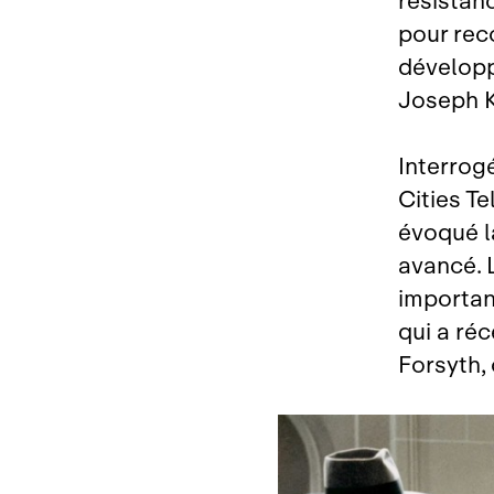
résistan
pour reco
développ
Joseph K
Interrog
Cities T
évoqué la
avancé. 
important
qui a ré
Forsyth,