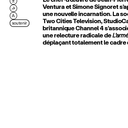

Ventura et Simone Signoret s’a
⮫
une nouvelle incarnation. La s
A
Two Cities Television, StudioCa
soutenir
britannique Channel 4 s’assoc
une relecture radicale de
L’arm
déplaçant totalement le cadre de