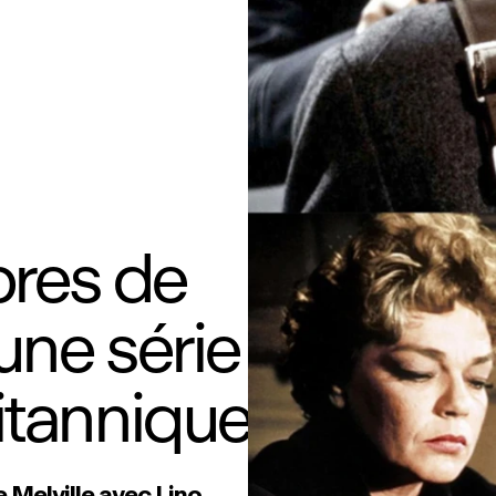
bres de
une série
ritannique
 Melville avec Lino