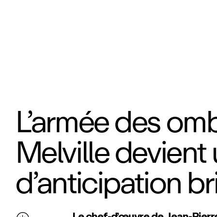
L’armée des om
Melville devient 
d’anticipation b
Le chef‑d’œuvre de Jean‑Pierre