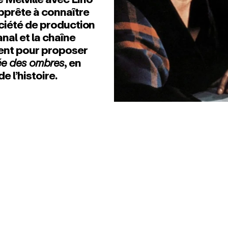
pprête à connaître
ociété de production
nal et la chaîne
ient pour proposer
ée des ombres
, en
 l’histoire.