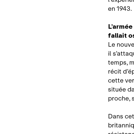
en 1943.
L’armée 
fallait o
Le nouve
il s’atta
temps, m
récit d’
cette ve
située d
proche, 
Dans cett
britanni