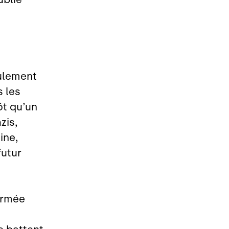
eulement
s les
ôt qu’un
zis,
ine,
futur
’armée