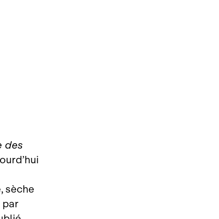
e des
jourd’hui
, sèche
 par
ublié