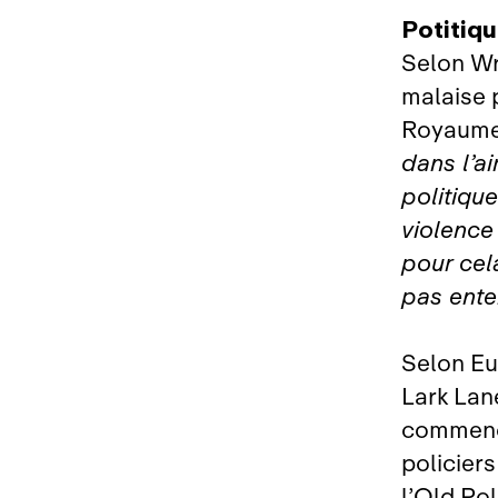
Potitiqu
Selon Wr
malaise 
Royaume
dans l’a
politique
violence 
pour cel
pas ente
Selon Eu
Lark Lan
commencé
policier
l’Old Pol