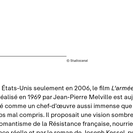
© Studiocanal
x États‑Unis seulement en 2006, le film
L'armé
éalisé en 1969 par Jean‑Pierre Melville est au
ré comme un chef‑d’œuvre aussi immense que
s mal compris. Il proposait une vision sombre
romantisme de la Résistance française, nourrie
nce réelle et par le roman de Joseph Kessel, p