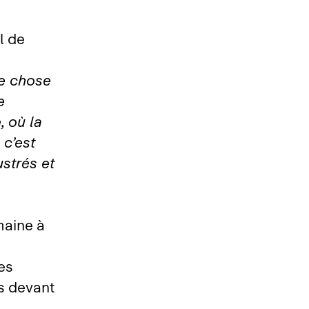
l de
ue chose
e
, où la
 c’est
ustrés et
maine à
es
es devant