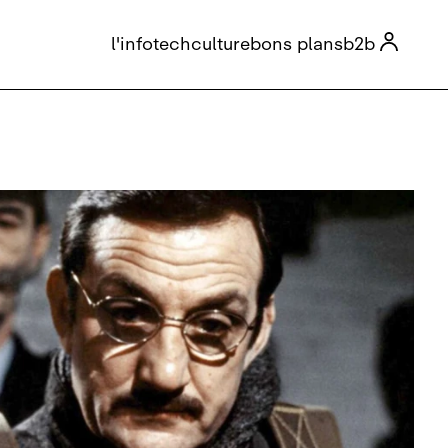

l'info
tech
culture
bons plans
b2b