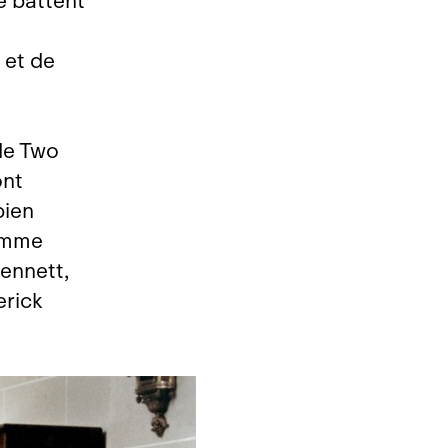
e battent
 et de
 de Two
ont
bien
comme
Bennett,
erick