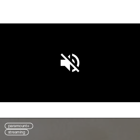
Unmute
Settings
paramount+
streaming