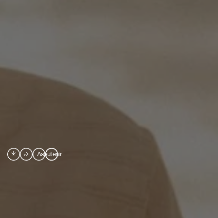

⮫
A
soutenir