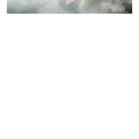
Deuxième bande-annonce
bande-annonce
Fall 2 : Deadpoint… au secours !