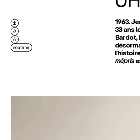
UH
1963. Je

33 ans lo
⮫
Bardot, 
A
désormai
soutenir
l’histoi
mépris
e