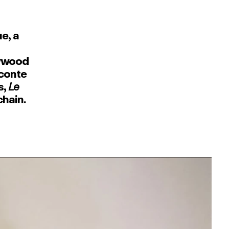
e, a
llywood
aconte
s,
Le
chain.