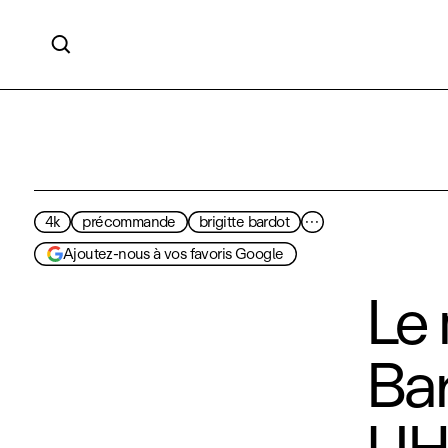

4k
précommande
brigitte bardot
···
Ajoutez-nous à vos favoris Google
Le 
Bar