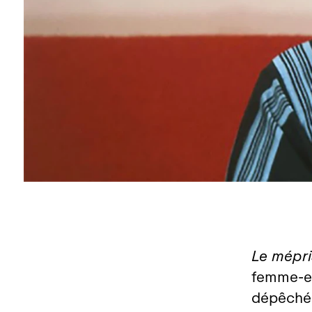
Le mépri
femme‑en
dépêché