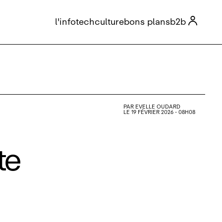

l'info
tech
culture
bons plans
b2b
PAR
EVELLE OUDARD
LE 19 FÉVRIER 2026 - 08H08
te