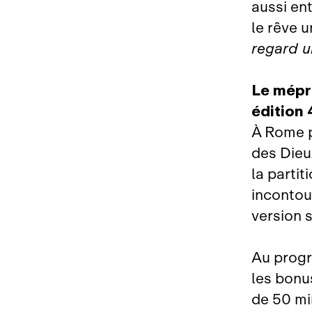
aussi en
le rêve u
regard u
Le mépri
édition
À Rome p
des Dieu
la parti
incontou
version 
Au prog
les bonu
de 50 mi