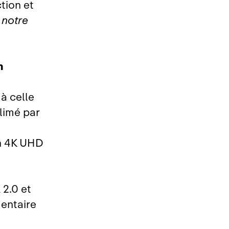
tion et
 notre
n
à celle
limé par
en 4K UHD
2.0 et
mentaire