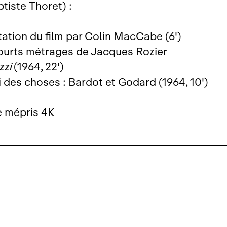
tiste Thoret) :
tation du film par Colin MacCabe (6')
ourts métrages de Jacques Rozier
zzi
(1964, 22')
i des choses : Bardot et Godard (1964, 10')
e mépris 4K