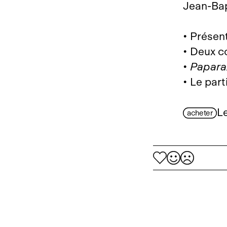
Jean‑Bap
• Présen
• Deux c
•
Papara
• Le part
L
acheter