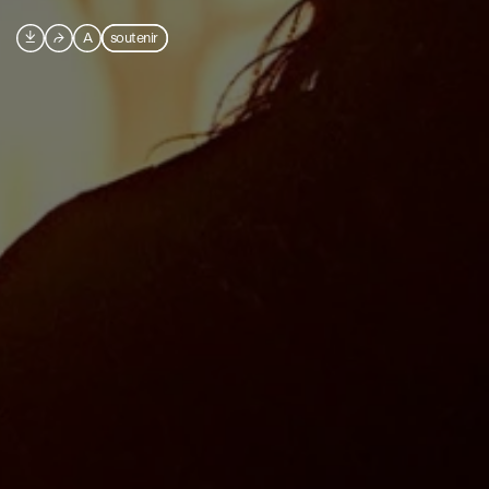

⮫
A
soutenir