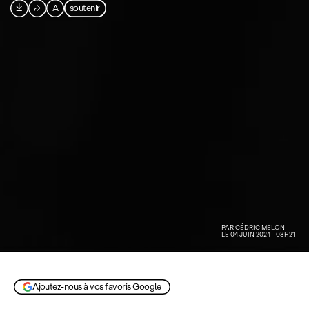

⮫
A
soutenir
PAR
CÉDRIC MELON
LE 04 JUIN 2024 - 08H21
© mikeflanaganfilm.com
Ajoutez-nous à vos favoris Google