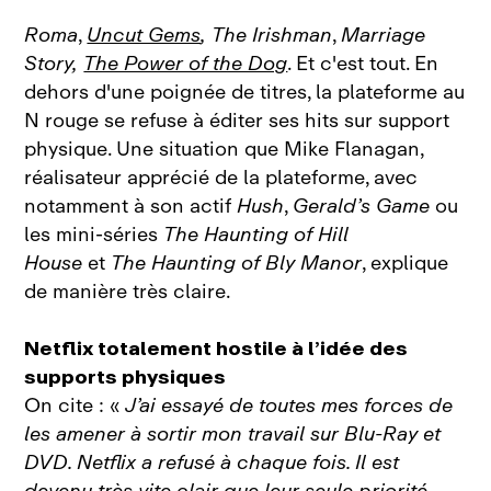
Roma
,
Uncut Gems
,
The Irishman
,
Marriage
Story,
The Power of the Dog
. Et c'est tout. En
dehors d'une poignée de titres, la plateforme au
N rouge se refuse à éditer ses hits sur support
physique. Une situation que Mike Flanagan,
réalisateur apprécié de la plateforme, avec
notamment à son actif
Hush
,
Gerald’s Game
ou
les mini‑séries
The Haunting of Hill
House
et
The Haunting of Bly Manor
, explique
de manière très claire.
Netflix totalement hostile à l’idée des
supports physiques
On cite : «
J’ai essayé de toutes mes forces de
les amener à sortir mon travail sur Blu‑Ray et
DVD. Netflix a refusé à chaque fois. Il est
devenu très vite clair que leur seule priorité