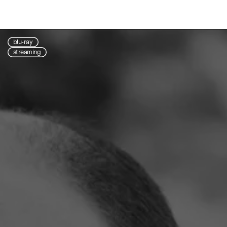
blu-ray
streaming