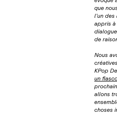
évoqué à
que nous
l’un des 
appris à 
dialogue
de raiso
Nous av
créative
KPop De
un fiasc
prochain
allons t
ensemble
choses i