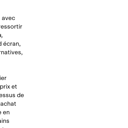
e avec
ressortir
,
d écran,
rnatives,
ier
prix et
dessus de
 rachat
e en
ains