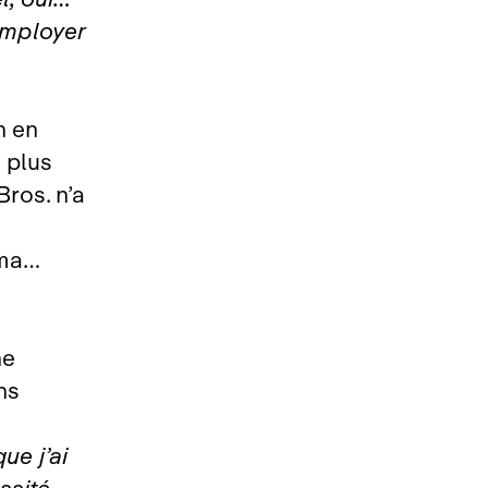
 employer
n en
e plus
ros. n’a
éma…
ne
ns
ue j’ai