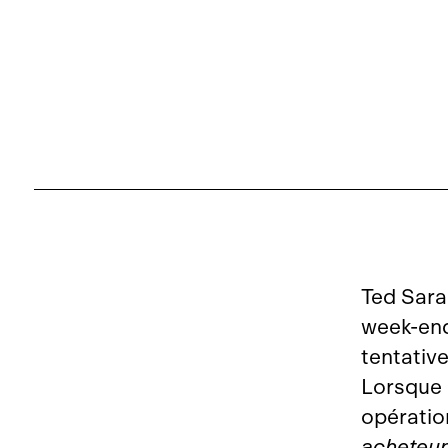
Ted Sara
week‑end
tentativ
Lorsque l
opératio
acheteur