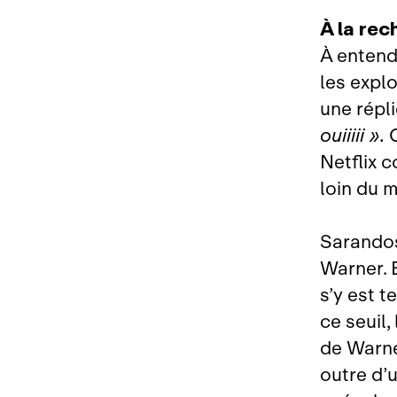
À la rec
À entend
les explo
une répl
ouiiiii ».
C
Netflix 
loin du m
Sarandos
Warner. E
s’y est 
ce seuil,
de Warne
outre d’