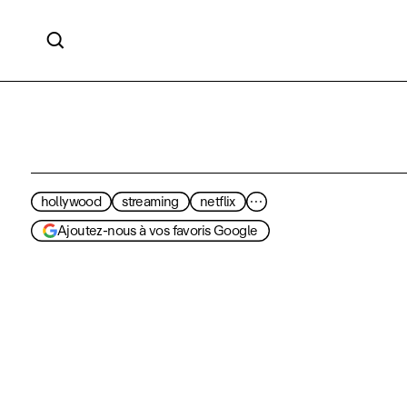

hollywood
streaming
netflix
···
Ajoutez-nous à vos favoris Google