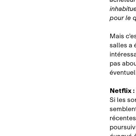
inhabitu
pour le q
Mais c’es
salles a 
intéress
pas abou
éventuel
Netflix 
Si les so
semblent
récentes 
poursuivr