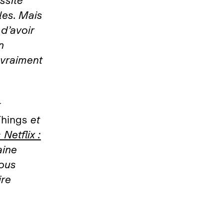
ssité
les. Mais
 d’avoir
n
 vraiment
t
Things
et
etflix :
aine
nous
ire