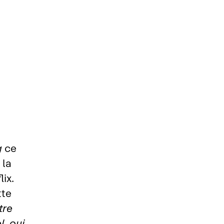
g
ce
 la
ix.
tte
tre
l, oui…