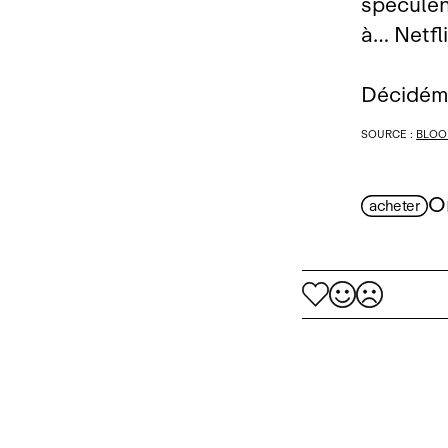
spéculen
à… Netfli
Décidéme
SOURCE :
BLOO
O
acheter