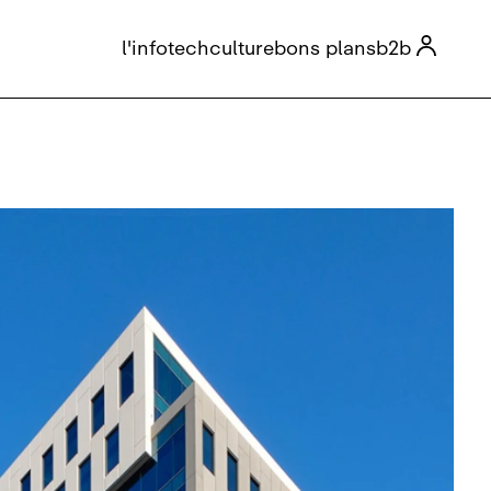

l'info
tech
culture
bons plans
b2b