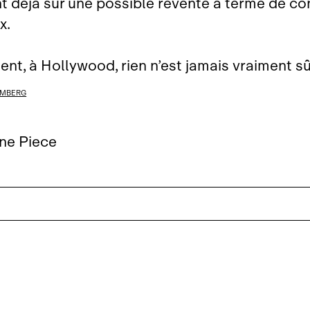
t déjà sur une possible revente à terme de c
x.
nt, à Hollywood, rien n’est jamais vraiment sû
MBERG
ne Piece