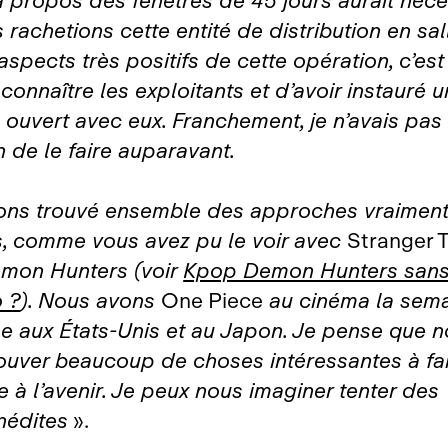
 propos des fenêtres de 45 jours aurait néce
 rachetions cette entité de distribution en sal
aspects très positifs de cette opération, c’est
connaître les exploitants et d’avoir instauré u
 ouvert avec eux. Franchement, je n’avais pas
n de le faire auparavant.
ons trouvé ensemble des approches vraimen
s, comme vous avez pu le voir avec
Stranger 
mon Hunters (voir
Kpop Demon Hunters sans N
o ?
). Nous avons
One Piece
au cinéma la sem
e aux États‑Unis et au Japon. Je pense que 
rouver beaucoup de choses intéressantes à fa
 à l’avenir. Je peux nous imaginer tenter des
nédites
».