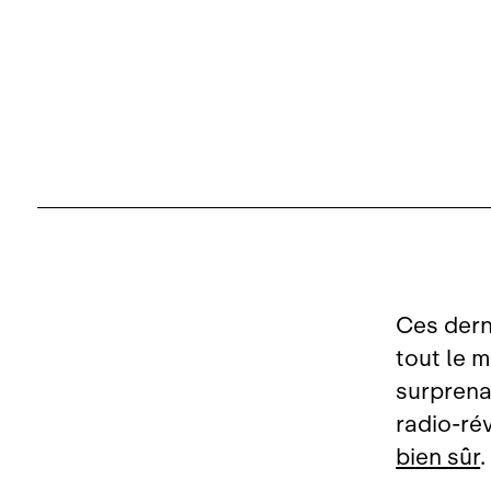
Ces dern
tout le 
surprena
radio‑rév
bien sûr
.