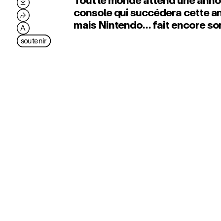
Tout le monde attend une annon

console qui succédera cette an
⮫
mais Nintendo… fait encore so
A
soutenir