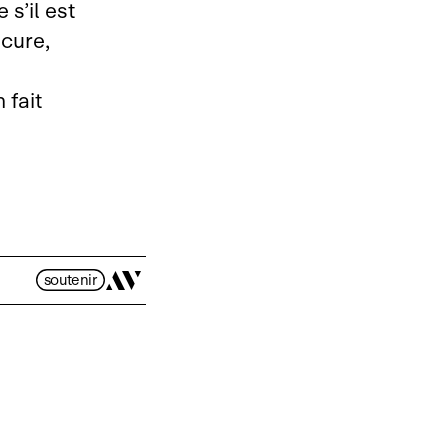
s’il est
 cure,
e
 fait
soutenir