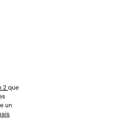
h 2
que
es
le un
ais