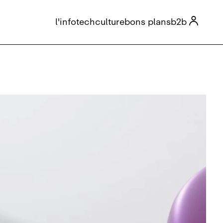

l'info
tech
culture
bons plans
b2b