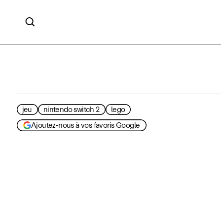

jeu
nintendo switch 2
lego
Ajoutez-nous à vos favoris Google