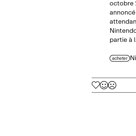
octobre 
annoncé 
attendan
Nintendo,
partie à 
N
acheter