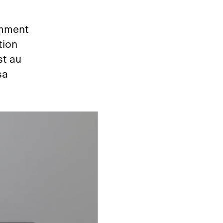
emment
tion
st au
sa