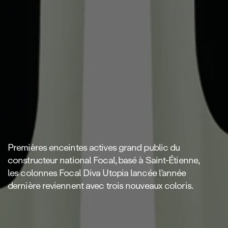
Premières enceintes actives grand public du
constructeur national Focal, basé à Saint‑Étienne,
les colonnes Focal Diva Utopia lancée l’année
dernière reviennent avec trois nouveaux coloris.