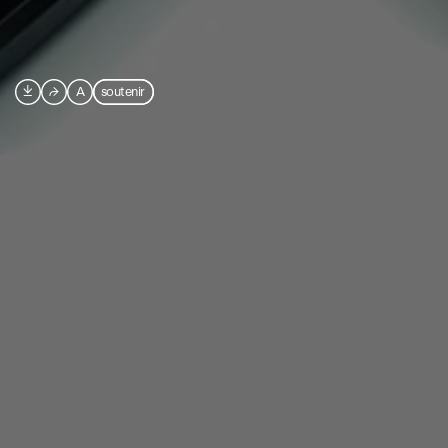

⮫
A
soutenir