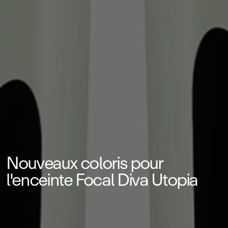
Nouveaux coloris pour
l'enceinte Focal Diva Utopia