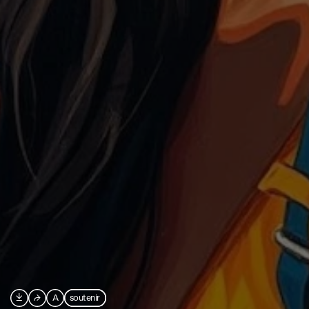

⮫
A
soutenir