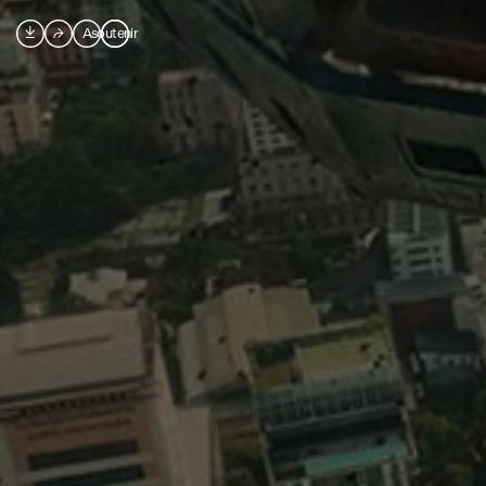

⮫
A
soutenir