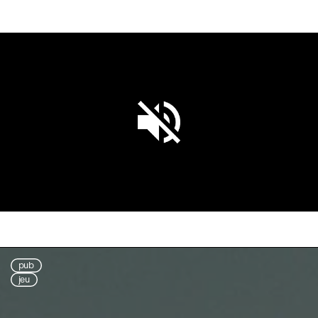
Unmute
Settings
pub
jeu