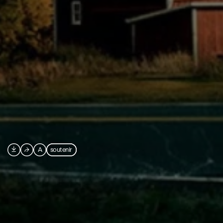

⮫
A
soutenir