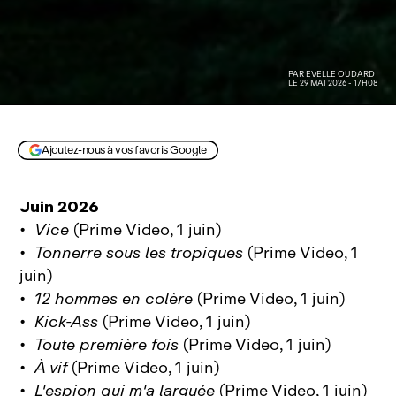
PAR
EVELLE OUDARD
LE 29 MAI 2026 - 17H08
Under the Dome, le 11 juin sur Prime Video
Ajoutez-nous à vos favoris Google
Juin 2026
•
Vice
(Prime Video, 1 juin)
•
Tonnerre sous les tropiques
(Prime Video, 1
juin)
•
12 hommes en colère
(Prime Video, 1 juin)
•
Kick-Ass
(Prime Video, 1 juin)
•
Toute première fois
(Prime Video, 1 juin)
•
À vif
(Prime Video, 1 juin)
•
L'espion qui m'a larguée
(Prime Video, 1 juin)