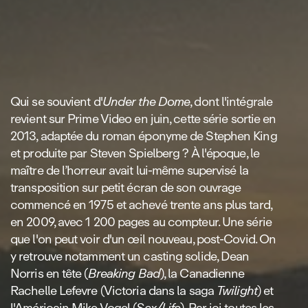
Qui se souvient d'
Under the Dome
, dont l'intégrale
revient sur Prime Video en juin, cette série sortie en
2013, adaptée du roman éponyme de Stephen King
et produite par Steven Spielberg ? À l'époque, le
maître de l’horreur avait lui‑même supervisé la
transposition sur petit écran de son ouvrage
commencé en 1975 et achevé trente ans plus tard,
en 2009, avec 1 200 pages au compteur. Une série
que l'on peut voir d'un œil nouveau, post‑Covid. On
y retrouve notamment un casting solide, Dean
Norris en tête (
Breaking Bad
), la Canadienne
Rachelle Lefevre (Victoria dans la saga
Twilight
) et
l'Américain Mike Vogel (
Sex/Life
). Par ici toutes les