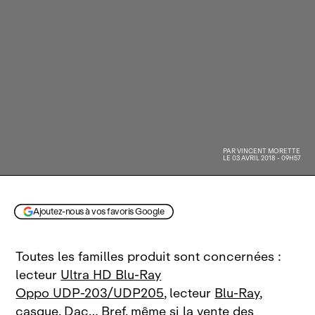
PAR
VINCENT MORETTE
LE 03 AVRIL 2018 - 09H57
Ajoutez-nous à vos favoris Google
Toutes les familles produit sont concernées :
lecteur
Ultra HD Blu‑Ray
Oppo UDP‑203/UDP205
, lecteur
Blu‑Ray
,
casque, Dac… Bref, même si la vente des