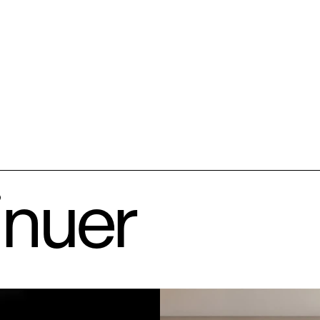
inuer