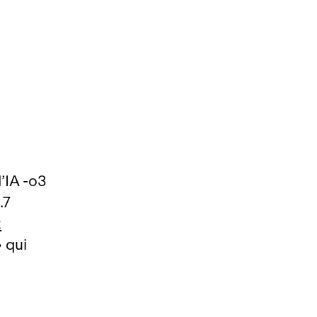
’IA ‑o3
.7
z
»
qui