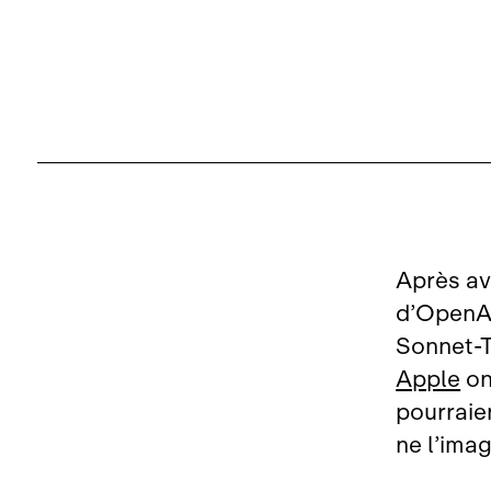
Après av
d’OpenAI
Sonnet‑T
Apple
on
pourraie
ne l’imag