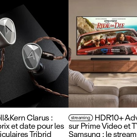
ll&Kern Clarus :
HDR10+ Ad
streaming
prix et date pour les
sur Prime Video et 
iculaires Tribrid
Samsung : le stream