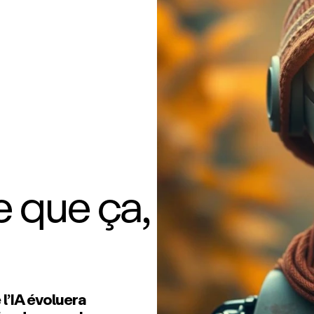
te que ça,
l’IA évoluera