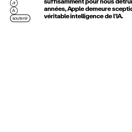
suffisamment pour nous détru
⮫
années, Apple demeure sceptiq
A
véritable intelligence de l’IA.
soutenir