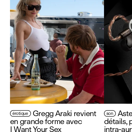
Gregg Araki revient
Aste
érotique
son
en grande forme avec
détails, 
I Want Your Sex
intra‑aur