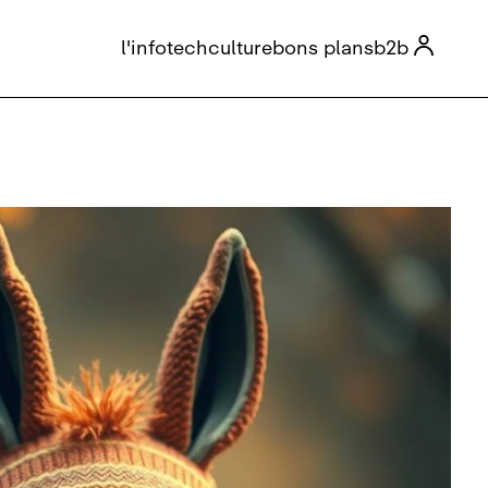

l'info
tech
culture
bons plans
b2b