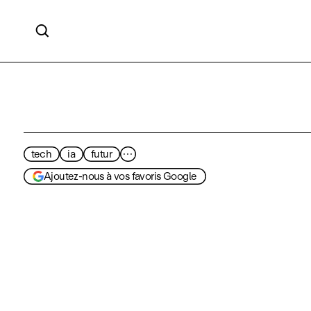

tech
ia
futur
···
Ajoutez-nous à vos favoris Google