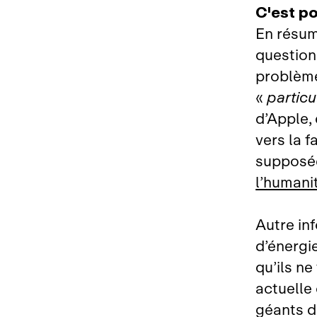
C'est po
En résum
questions
problème
«
partic
d’Apple, 
vers la f
supposées
l’humani
Autre in
d’énergi
qu’ils n
actuelle 
géants d