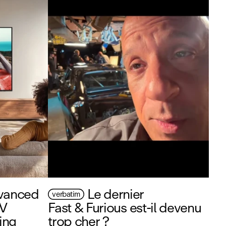
vanced
Le dernier
verbatim
TV
Fast & Furious est‑il devenu
ing
trop cher ?