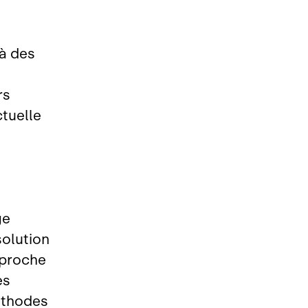
 à des
rs
ctuelle
ge
solution
pproche
es
éthodes