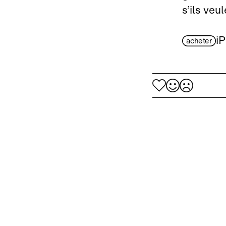
s’ils veu
i
acheter