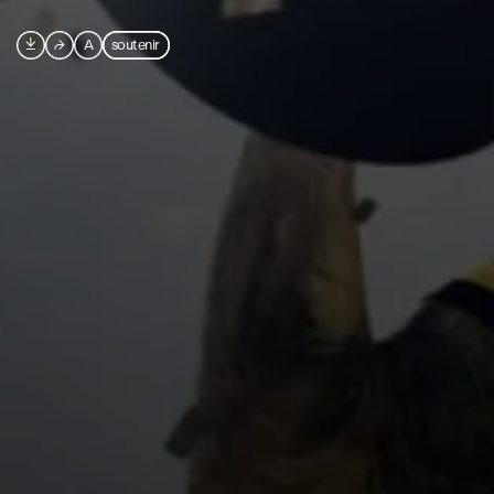

⮫
A
soutenir