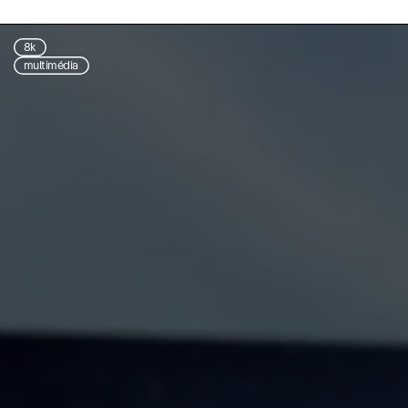
8k
multimédia