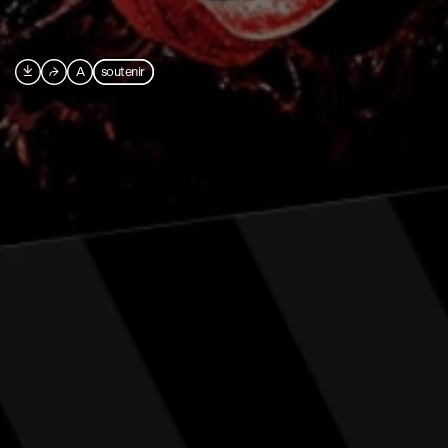

⮫
A
soutenir