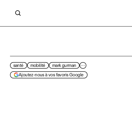

santé
mobilité
mark gurman
···
Ajoutez-nous à vos favoris Google