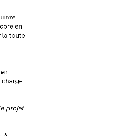
quinze
ncore en
r la toute
 en
n charge
le projet
, à