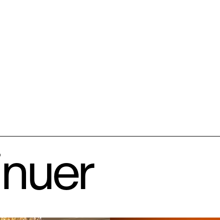
inuer