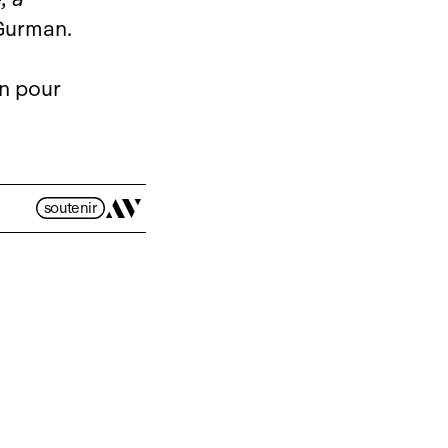
 Gurman.
in pour
soutenir