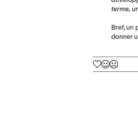
terme, u
Bref, un 
donner u