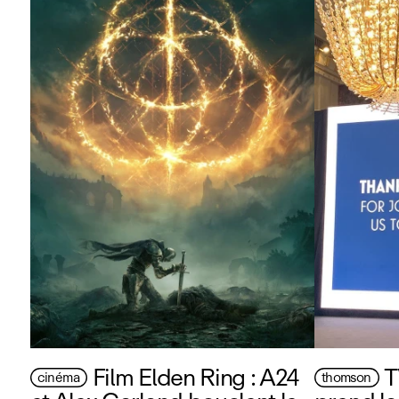
Film Elden Ring : A24
T
cinéma
thomson