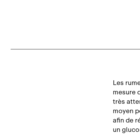
Les rume
mesure 
très att
moyen po
afin de 
un gluco