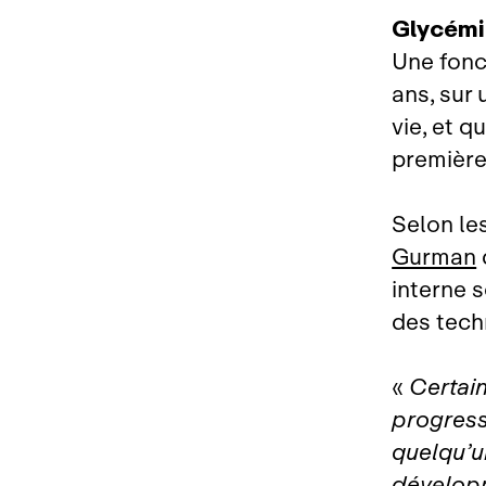
Glycémie
Une fonc
ans, sur
vie, et q
premièr
Selon le
Gurman
interne 
des tech
«
Certain
progress
quelqu’u
développ