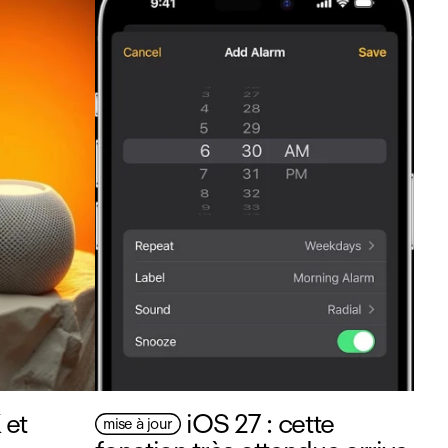
 et
iOS 27 : cette
mise à jour