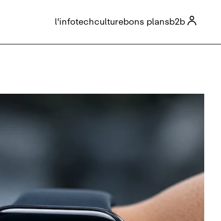

l'info
tech
culture
bons plans
b2b