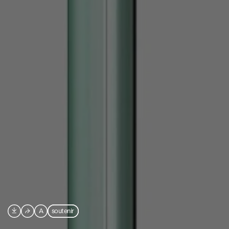

⮫
A
soutenir