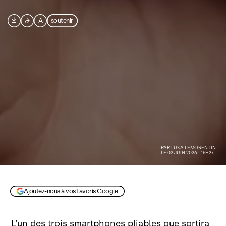

⮫
A
soutenir
PAR
LUKA LEMORENTIN
LE 02 JUIN 2026 - 15H27
Ajoutez-nous à vos favoris Google
L’un des trois smartphones pliables que sortira