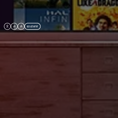

⮫
A
soutenir