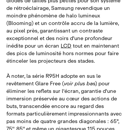
diodes de tailles plus petites pour son système
de rétroéclairage, Samsung revendique un
moindre phénomène de halo lumineux
(Blooming) et un contrôle accru de la lumière,
au pixel près, garantissant un contraste
exceptionnel et des noirs d'une profondeur
inédite pour un écran
LCD
tout en maintenant
des pics de luminosité hors normes pour faire
étinceler les projecteurs des stades.
À noter, la série R95H adopte en sus le
revêtement Glare Free (
voir plus ba
s) pour
éliminer les reflets sur l'écran, garantie d'une
immersion préservée au cœur des actions de
buts, transcendée encore au regard des
formats particulièrement impressionnants avec
pas moins de quatre grandes diagonales : 65",
75'', 85'' et même un gigantesque 115 pouces.