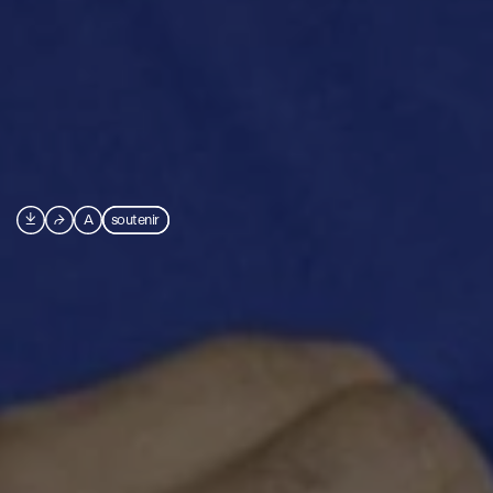

⮫
A
soutenir