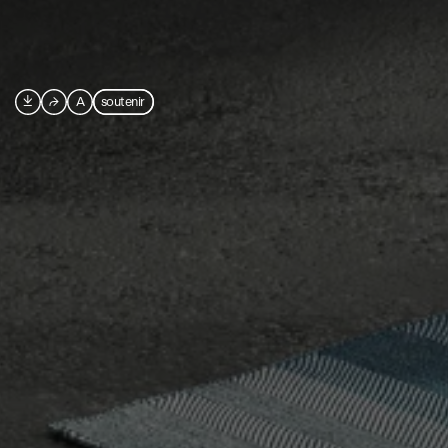

⮫
A
soutenir