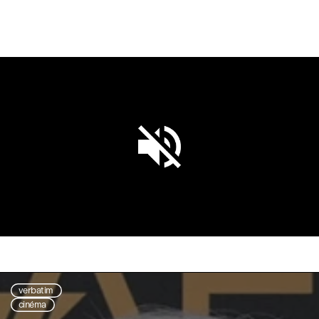
Unmute
Settings
verbatim
cinéma