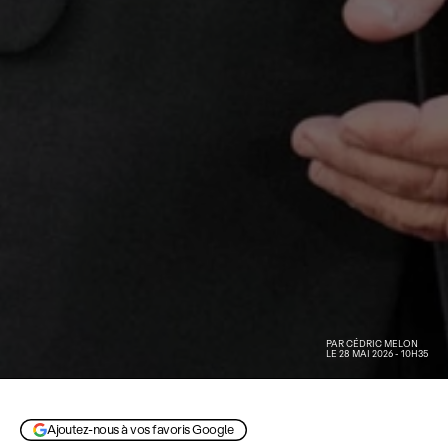
PAR
CÉDRIC MELON
LE 28 MAI 2026 - 10H35
Steven Spielberg au gala hommage à Francis Ford Coppola, avril 2025 © Sthanlee B. Mirador / Sipa US
/ Alamy Live News
Ajoutez-nous à vos favoris Google