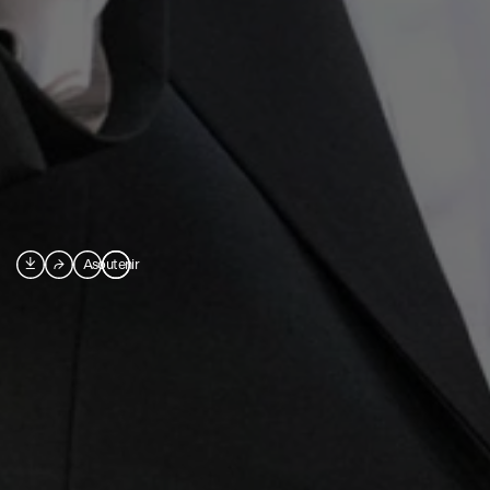

⮫
A
soutenir