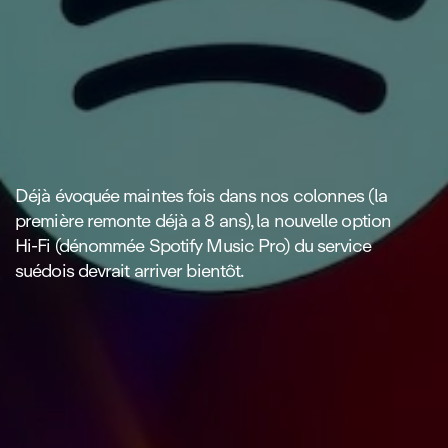
Déjà évoquée maintes fois dans nos colonnes (la
première remonte déjà a 8 ans), la nouvelle option
Hi‑Fi (dénommée Spotify Music Pro) du service
suédois devrait arriver bientôt.