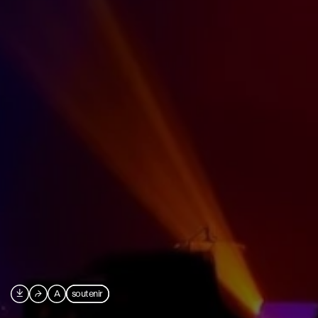

⮫
A
soutenir