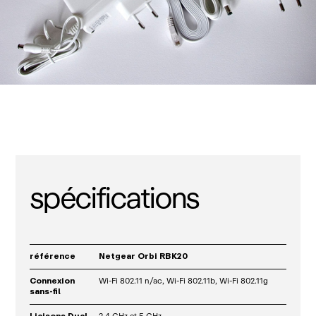
spécifications
référence
Netgear Orbi RBK20
Connexion
Wi-Fi 802.11 n/ac, Wi-Fi 802.11b, Wi-Fi 802.11g
sans-fil
Liaisons Dual
2,4 GHz et 5 GHz