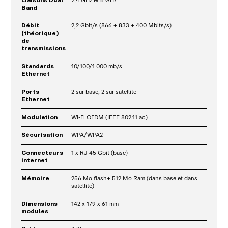
Band
Débit
2,2 Gbit/s (866 + 833 + 400 Mbits/s)
(théorique)
de
transmissions
Standards
10/100/1 000 mb/s
Ethernet
Ports
2 sur base, 2 sur satellite
Ethernet
Modulation
Wi-Fi OFDM (IEEE 802.11 ac)
Sécurisation
WPA/WPA2
Connecteurs
1 x RJ-45 Gbit (base)
internet
Mémoire
256 Mo flash+ 512 Mo Ram (dans base et dans
satellite)
Dimensions
142 x 179 x 61 mm
modules