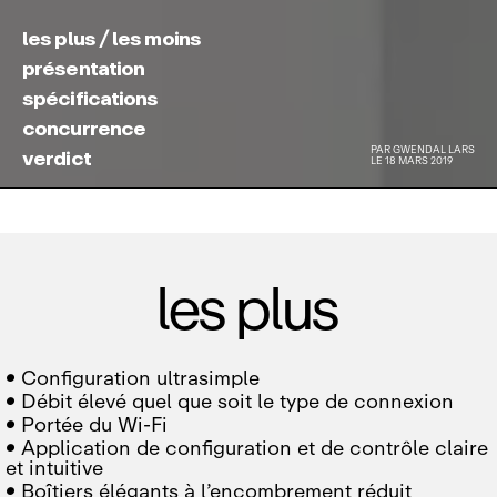
les plus / les moins
présentation
spécifications
concurrence
PAR
GWENDAL LARS
verdict
LE 18 MARS 2019
les plus

Configuration ultrasimple

Débit élevé quel que soit le type de connexion

Portée du Wi‑Fi

Application de configuration et de contrôle claire
et intuitive

Boîtiers élégants à l’encombrement réduit