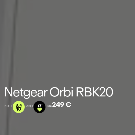
Netgear Orbi RBK20
249 €
8.4
NOTE
LABEL
PRIX
10