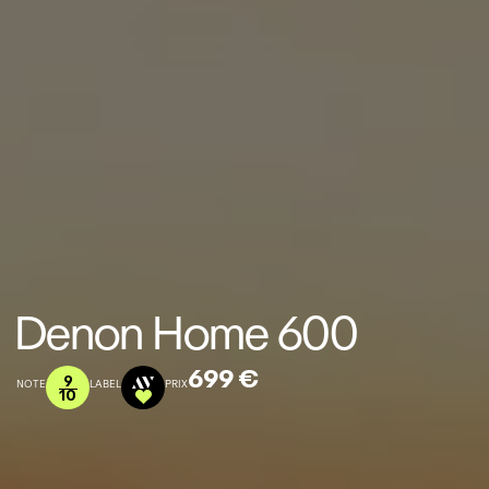
Denon Home 600
699 €
9
NOTE
LABEL
PRIX
10